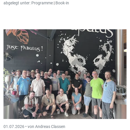
abgelegt unter:
Programme
|
Book-in
01.07.2026 •
von Andreas Classen