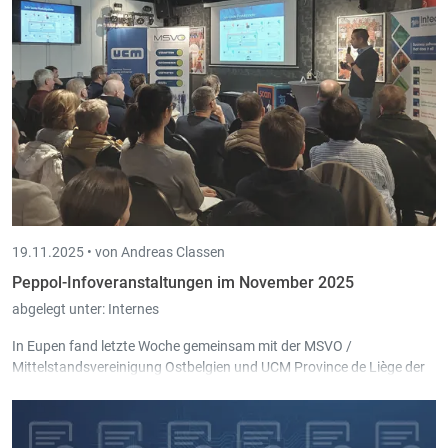
19.11.2025 •
von Andreas Classen
Peppol-Infoveranstaltungen im November 2025
abgelegt unter:
Internes
In Eupen fand letzte Woche gemeinsam mit der MSVO /
Mittelstandsvereinigung Ostbelgien und UCM Province de Liège der
dritte und damit letzte Infoabend zur elektronischen
Rechnungsstellung statt, nach zwei ebenso gut besuchten Terminen
in Malmedy und St. Vith.