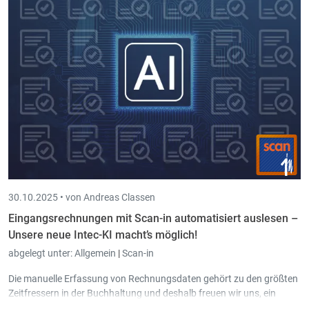
30.10.2025 •
von Andreas Classen
Eingangsrechnungen mit Scan-in automatisiert auslesen –
Unsere neue Intec-KI macht’s möglich!
abgelegt unter:
Allgemein
|
Scan-in
Die manuelle Erfassung von Rechnungsdaten gehört zu den größten
Zeitfressern in der Buchhaltung und deshalb freuen wir uns, ein
neues Highlight in unserer Scan-in Software vorstellen zu dürfen: