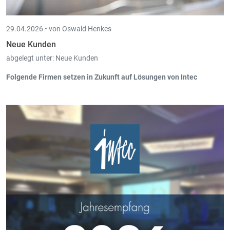
29.04.2026 •
von Oswald Henkes
Neue Kunden
abgelegt unter:
Neue Kunden
Folgende Firmen setzen in Zukunft auf Lösungen von Intec
Parquet Böhm SARL, Wecker (Pay-in, Scan-in) ab 04/2026
JW-Consult & Management, Neu-Moresnet (Book-in, Cloud-in)
ab 04/2026
STLU Consult, Schwebsingen (Book-in, Scan-in, Board-in, Fisc-
in) ab 03/2026
Oh June, St.Vith (Pay-in, Cash-in, Trade-in) ab 03/2026
Simply Home Design, St.Vith (Trade-in, Scan-in, Cash-in, Pos-in)
ab 03/2026
Langer Christoph, Büllingen (DWS) ab 02/2026
SRL Avocat JF Straeten, Welkenraedt (DWS, Book-in) ab
02/2026
One Aim sàrl, Wemperhardt (DWS) ab 02/20206
Schreinerei Goffin PGmbH, Bütgenbach (DWS) ab 02/2026)