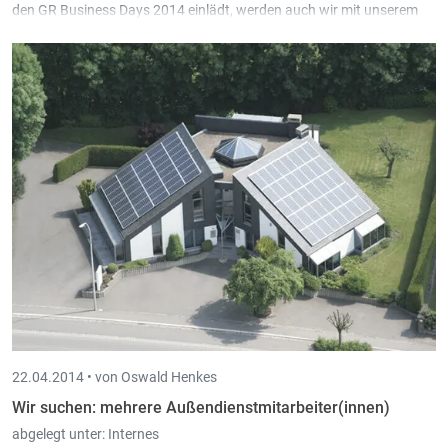
den
GR Business Days 2014
einlädt, werden auch wir mit unserem
neuen Messestand vertreten sein.
22.04.2014 •
von Oswald Henkes
Wir suchen: mehrere Außendienstmitarbeiter(innen)
abgelegt unter:
Internes