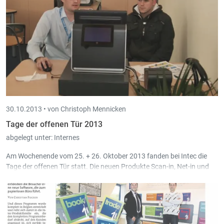
30.10.2013 •
von Christoph Mennicken
Tage der offenen Tür 2013
abgelegt unter:
Internes
Am Wochenende vom 25. + 26. Oktober 2013 fanden bei Intec die
Tage der offenen Tür statt. Die neuen Produkte
Scan-in
,
Net-in
und
Pos-in
wurden in praxisnahen Vorführungen gezeigt.