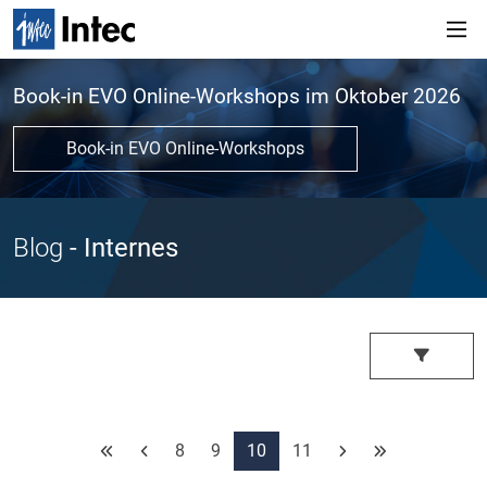
Book-in EVO Online-Workshops im Oktober 2026
Book-in EVO Online-Workshops
Blog
- Internes
8
9
10
11