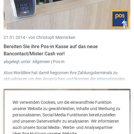
21.01.2014 •
von Christoph Mennicken
Bereiten Sie ihre Pos-in Kasse auf das neue
Bancontact/Mister Cash vor!
abgelegt unter:
Allgemein
|
Pos-in
Atos-Worldline hat damit begonnen ihre Zahlungsterminals zu
aktualisieren um den Ansprüchen und Normen der internationalen
Zahlungsmethoden zu genügen. In der Praxis bedeutet das, dass ab
März 2014 alle Zahlungen via Bancontact/Mister Cash mit einem
Kode bestätigt werden müssen, so wie es bereits der Fall ist für Visa
Wir verwenden Cookies, um die einwandfreie Funktion
oder MasterCard.
unserer Website zu gewährleisten, Inhalte und Werbung zu
personalisieren, Social Media-Funktionen bereitzustellen
und unseren Datenverkehr zu analysieren. Wir informieren
auch unsere Social Media-, Werbe- und Analysepartner
über Ihre Nutzung unserer Website.