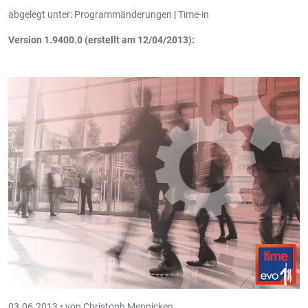
abgelegt unter:
Programmänderungen
|
Time-in
Version 1.9400.0 (erstellt am 12/04/2013):
Kundenschirm
: Matrikelnummer hinzugefügt
Neue Liste
: Total Mitarbeiter (mit Detail) (hhh:mm)
(ArbZei_LMB2Det.rpt)
03.06.2013 •
von Christoph Mennicken