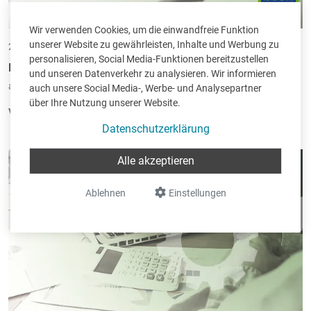
Wir verwenden Cookies, um die einwandfreie Funktion
unserer Website zu gewährleisten, Inhalte und Werbung zu
27.05.2013 •
von Christoph Mennicken
personalisieren, Social Media-Funktionen bereitzustellen
Book-in - Neue Version 1.9402
und unseren Datenverkehr zu analysieren. Wir informieren
abgelegt unter:
Programmänderungen
|
Book-in
auch unsere Social Media-, Werbe- und Analysepartner
über Ihre Nutzung unserer Website.
Version 1.9402.0 (erstellt am 27/05/2013):
Datenschutzerklärung
Abschreibungen
: Optimierung der Berechnung der
Zuführungen für nicht komplette Jahre mit versetztem
Alle akzeptieren
Geschäftsjahr.
Ablehnen
Einstellungen