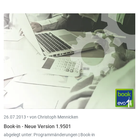
Book-in ist jetzt kompatibel mit den neuen Bankformaten
SEPA.
Die bisherigen Domizilierungsnummern müssen in neue
Mandate umgewandelt werden. Die nötige Datei erhalten Sie bei
Ihrer Bank. Intec kann Ihnen bei der Umwandlung
behilflich
sein.
26.07.2013 •
von Christoph Mennicken
Book-in - Neue Version 1.9501
abgelegt unter:
Programmänderungen
|
Book-in