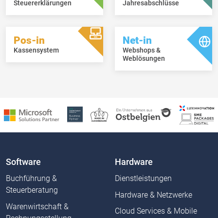
Steuererklärungen
Jahresabschlüsse
Pos-in
Net-in
Kassensystem
Webshops &
Weblösungen
Software
Hardware
Buchführung &
Dienstleistungen
Steuerberatung
Hardware & Netzwerke
Warenwirtschaft &
Cloud Services & Mobile