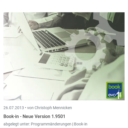
Book-in ist jetzt kompatibel mit den neuen Bankformaten
SEPA.
Die bisherigen Domizilierungsnummern müssen in neue
Mandate umgewandelt werden. Die nötige Datei erhalten Sie bei
Ihrer Bank. Intec kann Ihnen bei der Umwandlung
behilflich
sein.
26.07.2013 •
von Christoph Mennicken
Book-in - Neue Version 1.9501
abgelegt unter:
Programmänderungen
|
Book-in