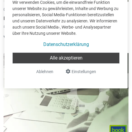
Wir verwenden Cookies, um die einwandfreie Funktion
unserer Website zu gewährleisten, Inhalte und Werbung zu
07.05.2013 •
von Christoph Mennicken
personalisieren, Social Media-Funktionen bereitzustellen
Book-in - Neue Version 1.9401
und unseren Datenverkehr zu analysieren. Wir informieren
abgelegt unter:
Programmänderungen
|
Book-in
auch unsere Social Media-, Werbe- und Analysepartner
über Ihre Nutzung unserer Website.
Version 1.9401.0 (erstellt am 07/05/2013):
Datenschutzerklärung
Abschreibungen – Buchungen
: Beim Verbuchen der
Umbuchungen hat man nun die Möglichkeit die Analytische
Alle akzeptieren
Konten zu verändern.
Ablehnen
Einstellungen