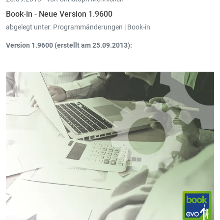
Book-in - Neue Version 1.9600
abgelegt unter:
Programmänderungen
|
Book-in
Version 1.9600 (erstellt am 25.09.2013):
Book-in ist jetzt kompatibel mit den neuen Bankformaten
SEPA.
Die bisherigen Domizilierungsnummern müssen in neue
Mandate umgewandelt werden. Die nötige Datei erhalten Sie bei
Ihrer Bank. Intec kann Ihnen bei der Umwandlung
behilflich
sein.