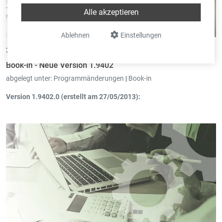
Alle akzeptieren
Ablehnen
Einstellungen
27.05.2013 •
von Christoph Mennicken
Book-in - Neue Version 1.9402
abgelegt unter:
Programmänderungen
|
Book-in
Version 1.9402.0 (erstellt am 27/05/2013):
Abschreibungen
: Optimierung der Berechnung der
Zuführungen für nicht komplette Jahre mit versetztem
Geschäftsjahr.