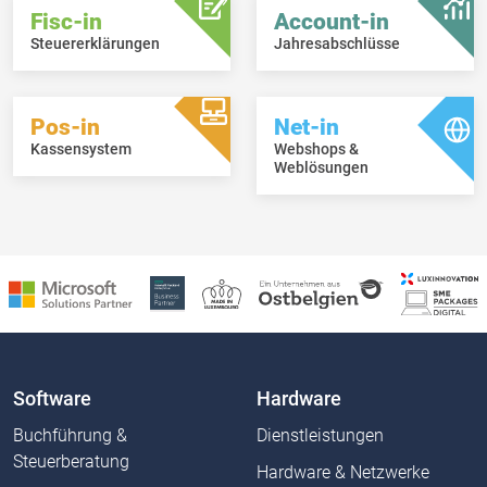
Fisc-in
Account-in
Steuererklärungen
Jahresabschlüsse
Pos-in
Net-in
Kassensystem
Webshops &
Weblösungen
Software
Hardware
Buchführung &
Dienstleistungen
Steuerberatung
Hardware & Netzwerke