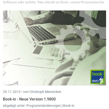
Software sehr wichtig. Dies erlaubt es Ihnen, unsere Programme bis
ins Detail kennen zu lernen und ein Maximum herauszuholen.
Am 14. und 15. Januar 2014 findet im Schulungsraum von Intec in
Sankt Vith ein Book-in Workshop in deutscher Sprache statt. Jeder
Teilnehmer arbeitet an einem eigenen PC.
29.11.2013 •
von Christoph Mennicken
Book-in - Neue Version 1.9800
abgelegt unter:
Programmänderungen
|
Book-in