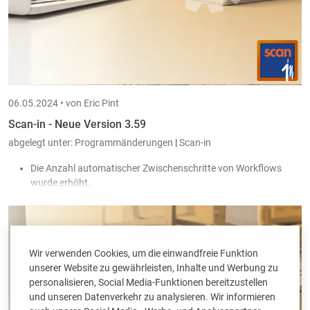
06.05.2024 •
von Eric Pint
Scan-in - Neue Version 3.59
abgelegt unter:
Programmänderungen
|
Scan-in
Die Anzahl automatischer Zwischenschritte von Workflows
wurde erhöht.
Die Funktion zum Ersetzen der Datei eines Dokumentes wurde
stark vereinfacht. Man kann jetzt einfach per Drag & Drop, bzw.
Copy & Paste eine bestehende Datei durch eine andere
ersetzen.
Wir verwenden Cookies, um die einwandfreie Funktion
unserer Website zu gewährleisten, Inhalte und Werbung zu
personalisieren, Social Media-Funktionen bereitzustellen
und unseren Datenverkehr zu analysieren. Wir informieren