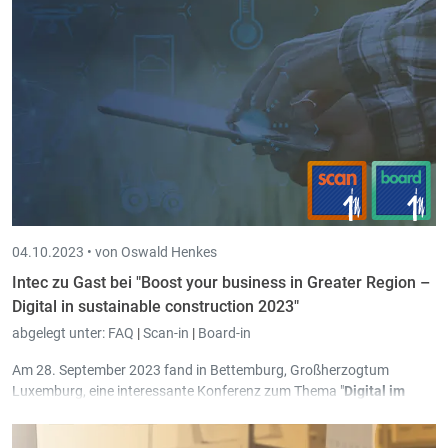
04.10.2023 •
von Oswald Henkes
Intec zu Gast bei "Boost your business in Greater Region –
Digital in sustainable construction 2023"
abgelegt unter:
FAQ
|
Scan-in
|
Board-in
Am 28. September 2023 fand in Bettemburg, Großherzogtum
Luxemburg, eine interessante Konferenz zum Thema "
Digital im
Dienste des nachhaltigen Bauens
" statt. Diese Veranstaltung wurde
von der AWEX in Zusammenarbeit mit führenden Organisationen