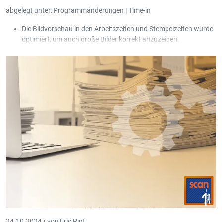
abgelegt unter:
Programmänderungen
|
Time-in
Die Bildvorschau in den Arbeitszeiten und Stempelzeiten wurde
optimiert, um auch große Bilder korrekt anzuzeigen.
In der Erfassung der Urlaubsanträge wurde jetzt auch eine
Scan Box implementiert.
Der Lizenzschirm wurde in Time-in Evo eingebaut.
24.10.2024 •
von Eric Pint