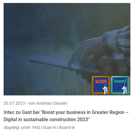
jetzt auch die analytischen Konten 4 bis 9 übergeben werden.
Bei der integrierten Nachbearbeitung einer Vorlage kann man
über einen Knopf zur Pdf Vorschau wechseln und wieder
zurück.
26.07.2023 •
von Andreas Classen
Intec zu Gast bei "Boost your business in Greater Region –
Digital in sustainable construction 2023"
abgelegt unter:
FAQ
|
Scan-in
|
Board-in