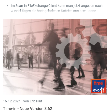
Im Scan-in FileExchange Client kann man jetzt angeben nach
wieviel Tagen die hochgeladenen Dateien aus dem _done
Ordner gelöscht werden.
Die Texterkennung (OCR) läuft jetzt immer auf allen PDFs, auch
wenn diese nicht vom Scanner kommen. Somit wird auch der
Text nutzbar, der als Bild in der Pdf hinterlegt ist(oft die Fußzeile
einer Rechnung).
Für den E-Mail Abruf von M 365 unterstützt Scan-in jetzt auch
die Azure Authentifizierung per ClientSecret.
16.12.2024 •
von Eric Pint
Time-in - Neue Version 3.62