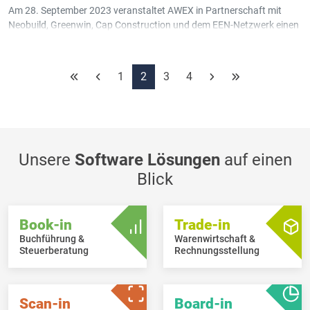
Am 28. September 2023 veranstaltet AWEX in Partnerschaft mit
Neobuild, Greenwin, Cap Construction und dem EEN-Netzwerk einen
Konferenztag zum Thema "
Digital im Dienste des nachhaltigen
Bauens
" in Bettemburg, Großherzogtum Luxemburg.
1
2
3
4
Unsere
Software Lösungen
auf einen
Blick
Book-in
Trade-in
Buchführung &
Warenwirtschaft &
Steuerberatung
Rechnungsstellung
Scan-in
Board-in