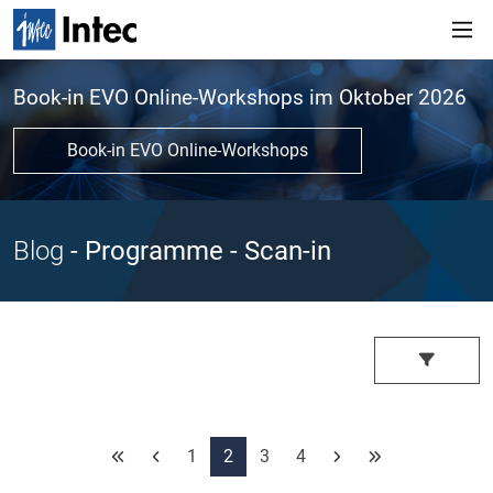
Book-in EVO Online-Workshops im Oktober 2026
Book-in EVO Online-Workshops
Blog
- Programme
- Scan-in
1
2
3
4