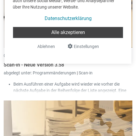
auch unsere Social Media-, Werbe- und Analysepartner
über Ihre Nutzung unserer Website.
Datenschutzerklärung
Alle akzeptieren
Ablehnen
Einstellungen
06.03.2024 •
von Eric Pint
Scan-in - Neue Version 3.58
abgelegt unter:
Programmänderungen
|
Scan-in
Beim Ausführen einer Aufgabe wird wieder wie vorher die
nächste Aufgabe in der Reihenfolge der Liste angezeigt. Eine
neue Einstellung auf Ebene des Zustands ermöglicht das
sofortige Anzeigen der Aufgabe beim Ausführen der vorherigen
Aufgabe.
Neuer Passworttyp 'Generisch' sowie Scripting Funktion
api.GetPassword um diese im Script zu verwenden.