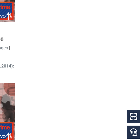
r die
00
ngen
|
.2014):
ckup und
ions-
ltung