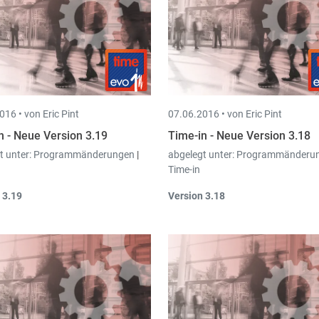
er Projekt zu erfassen.
016 •
von Eric Pint
07.06.2016 •
von Eric Pint
n - Neue Version 3.19
Time-in - Neue Version 3.18
t unter:
Programmänderungen
|
abgelegt unter:
Programmänderu
Time-in
 3.19
Version 3.18
ter
"Erfassung"
gibt es ein neuen
Es ist nun möglich,
bestehen
nüpunkt
"Kalenderübersicht"
,
Arbeitszeiten
während dem T
ese ermöglicht eine
übersichtliche
mit den Daten aus den Stemp
rstellung der letzen Aktivitäten
abzugleichen
. Der Transfer 
us
Stempelzeiten und
jetzt also
mehrmals
für den 
beitszeiten
. Die Farben dieser
Mitarbeiter und Tag
gestarte
rstellung können
pro Aktivität
werden
.