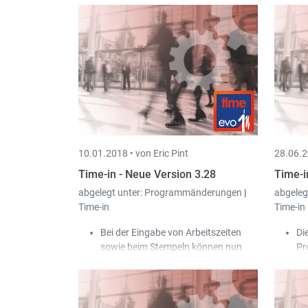
10.01.2018 •
von Eric Pint
28.06.2
Time-in - Neue Version 3.28
Time-i
abgelegt unter:
Programmänderungen
|
abgeleg
Time-in
Time-in
Bei der Eingabe von Arbeitszeiten
Di
sowie beim Stempeln können nun
Pr
Fotos angegeben werden.
an
vo
Ma
Sc