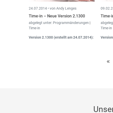
24.07.2014 •
von Andy Lenges
09.02.2
Time-in – Neue Version 2.1300
Time-i
abgelegt unter:
Programmänderungen
|
abgeleg
Time-in
Time-in
Version 2.1300 (erstellt am 24.07.2014):
Version
Mitarbeiter/Vertreter: Neues Feld
Mi
Selbstkostenpreis
.
Au
Mo
Mö
Mit
Unse