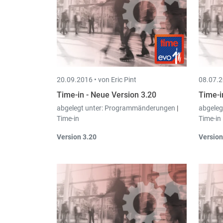
od
20.09.2016 •
von Eric Pint
08.07.2
Time-in - Neue Version 3.20
Time-i
abgelegt unter:
Programmänderungen
|
abgeleg
Time-in
Time-in
Version 3.20
Version
Die in
Time-in
erfassten
Un
Arbeitszeiten können nun
Me
automatisch in der
di
Lohnbuchhaltung Pay-in
abgerufen
Da
und zu
Löhnen
verarbeitet werden.
a
Ar
Da