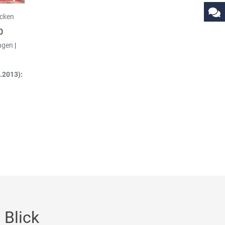
icken
0
ngen
|
.2013):
 Blick