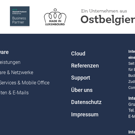
are
Inte
Cloud
eine
leistungen
Sei
Referenzen
für
re & Netzwerke
Buc
Support
Zud
Services & Mobile Office
Com
Über uns
ten & E-Mails
Int
Datenschutz
Gru
Tel
Impressum
E-M
Int