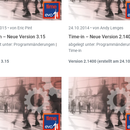
gepasst werden.
Neue Rundungsmethoden
fü
Übertragung hinzugefügt.
015 •
von Eric Pint
24.10.2014 •
von Andy Lenges
n – Neue Version 3.15
Time-in – Neue Version 2.14
t unter:
Programmänderungen
|
abgelegt unter:
Programmänderu
Time-in
 3.15
Version 2.1400 (erstellt am 24.10
im Projekt ist es
möglich mehrere
Daten kopieren/einlesen: Ba
nden mit einem Prozentsatz
Restore von SQL-Server
vers
zugeben, um die
Arbeitszeit
bei
unabhängigen Backups
.
r Eingabe
zu ventilieren
.
Neue Funktion "
Stapelverwa
(Direktdruck)
".