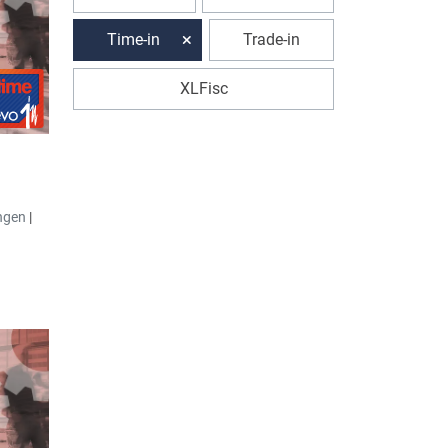
Time-in
Trade-in
XLFisc
ngen
|
de
ransfer
elzeiten
kann
gleichen
t