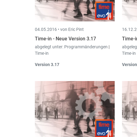
an
04.05.2016 •
von Eric Pint
16.12.2
Time-in - Neue Version 3.17
Time-i
abgelegt unter:
Programmänderungen
|
abgeleg
Time-in
Time-in
Version 3.17
Version
Neue
Time-in App
für Smartphones
Be
(für Apple iOS und Android). Weitere
Ku
Details im Fuß dieser E-Mail.
an
Die
Nummer des mobilen Gerätes
,
de
welches einen Eintrag in
Arbeitszeiten erfasst hat, wird
abgespeichert
und schreibgeschützt
angezeigt
.