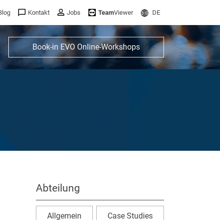
Blog
Kontakt
Jobs
Team
Viewer
DE
Book-in EVO Online-Workshops
Abteilung
Allgemein
Case Studies