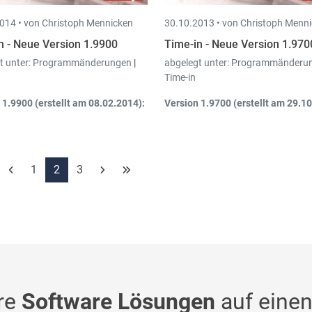
014 •
von Christoph Mennicken
30.10.2013 •
von Christoph Menn
n - Neue Version 1.9900
Time-in - Neue Version 1.970
t unter:
Programmänderungen
|
abgelegt unter:
Programmänderu
Time-in
 1.9900 (erstellt am 08.02.2014):
Version 1.9700 (erstellt am 29.10
tarbeiter: „Telefon 2“ hinzugefügt
Anpassung Layout
sdrucke Arbeitszeiten –
Arbeitszeitenschirm
natsübersicht/Jahresübersicht:
1
2
3
glichkeit auf die Abteilung des
arbeiters zu filtern.
re
Software Lösungen
auf einen