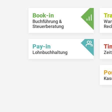
Book-in
Tr
Buchführung &
War
Steuerberatung
Rec
Pay-in
Ti
Lohnbuchhaltung
Zeit
Po
Kas