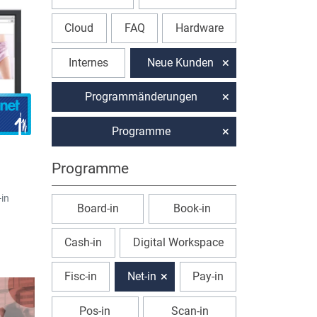
Cloud
FAQ
Hardware
Internes
Neue Kunden
Programmänderungen
Programme
Programme
-in
Board-in
Book-in
Cash-in
Digital Workspace
-
Fisc-in
Net-in
Pay-in
Pos-in
Scan-in