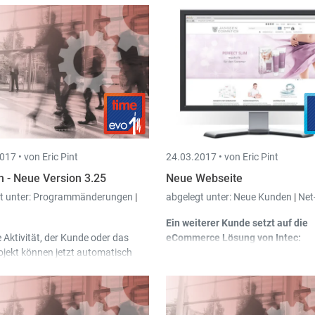
017 •
von Eric Pint
24.03.2017 •
von Eric Pint
n - Neue Version 3.25
Neue Webseite
t unter:
Programmänderungen
|
abgelegt unter:
Neue Kunden
|
Net
Ein weiterer Kunde setzt auf die
e Aktivität, der Kunde oder das
eCommerce Lösung von Intec:
ojekt können jetzt automatisch
www.janssencosmetics.com
hand der GPS Position
Webshop
rgeschlagen werden.
n kann ebenfalls einen Barcode
anner nutzen um Aktivität, Kunde