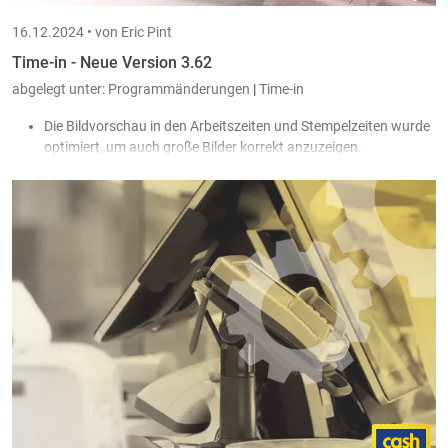
16.12.2024 •
von Eric Pint
Time-in - Neue Version 3.62
abgelegt unter:
Programmänderungen
|
Time-in
Die Bildvorschau in den Arbeitszeiten und Stempelzeiten wurde
optimiert, um auch große Bilder korrekt anzuzeigen.
In der Erfassung der Urlaubsanträge wurde jetzt auch eine
Scan Box implementiert.
Der Lizenzschirm wurde in Time-in Evo eingebaut.