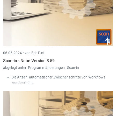
06.05.2024 •
von Eric Pint
Scan-in - Neue Version 3.59
abgelegt unter:
Programmänderungen
|
Scan-in
Die Anzahl automatischer Zwischenschritte von Workflows
wurde erhöht.
Die Funktion zum Ersetzen der Datei eines Dokumentes wurde
stark vereinfacht. Man kann jetzt einfach per Drag & Drop, bzw.
Copy & Paste eine bestehende Datei durch eine andere
ersetzen.