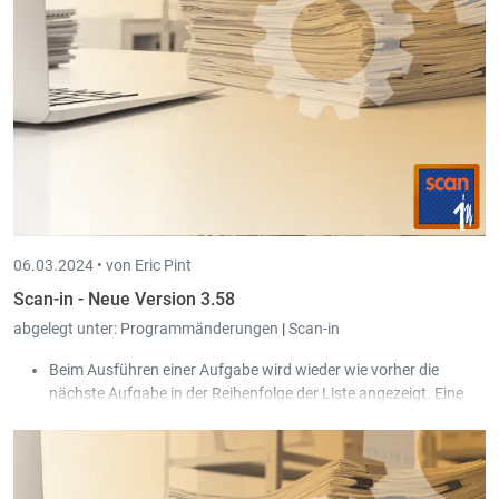
06.03.2024 •
von Eric Pint
Scan-in - Neue Version 3.58
abgelegt unter:
Programmänderungen
|
Scan-in
Beim Ausführen einer Aufgabe wird wieder wie vorher die
nächste Aufgabe in der Reihenfolge der Liste angezeigt. Eine
neue Einstellung auf Ebene des Zustands ermöglicht das
sofortige Anzeigen der Aufgabe beim Ausführen der vorherigen
Aufgabe.
Neuer Passworttyp 'Generisch' sowie Scripting Funktion