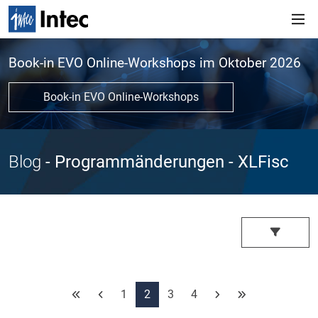
Book-in EVO Online-Workshops im Oktober 2026
Book-in EVO Online-Workshops
Blog
- Programmänderungen
- XLFisc
1
2
3
4