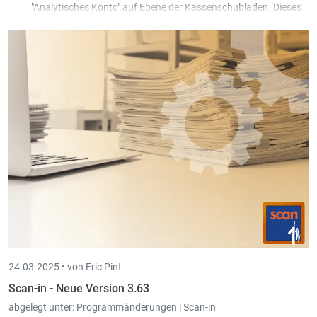
"Analytisches Konto" auf Ebene der Kassenschubladen. Dieses
Parameter kann genutzt werden, um die Zeilen des
Kassenjournals analytisch zu buchen.
Im Trade-in Transfer kann man jetzt festlegen, dass das
Gültigkeitsdatum einer Kundenkarte mit in das Trade-in
Lieferschein Dokument geschrieben wird. Das ermöglicht es,
diese Werte auf Ausdrucken zu zeigen bzw. in der Fakturation
zu filtern.
24.03.2025 •
von Eric Pint
Scan-in - Neue Version 3.63
abgelegt unter:
Programmänderungen
|
Scan-in