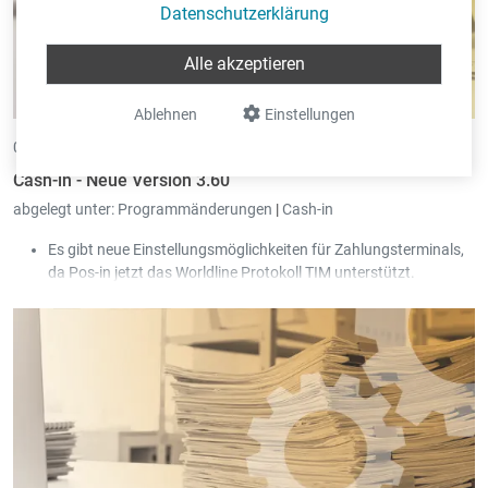
Datenschutzerklärung
Alle akzeptieren
Ablehnen
Einstellungen
01.07.2024 •
von Andreas Classen
Cash-in - Neue Version 3.60
abgelegt unter:
Programmänderungen
|
Cash-in
Es gibt neue Einstellungsmöglichkeiten für Zahlungsterminals,
da Pos-in jetzt das Worldline Protokoll TIM unterstützt.