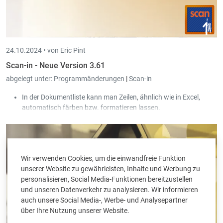
24.10.2024 •
von Eric Pint
Scan-in - Neue Version 3.61
abgelegt unter:
Programmänderungen
|
Scan-in
In der Dokumentliste kann man Zeilen, ähnlich wie in Excel,
automatisch färben bzw. formatieren lassen.
Beim Versenden von Rechnungen via Peppol wird nun auch die
Handelsregisternummer aus Book-in automatisch in die Peppol
Rechnung übernommen.
Es gibt eine neue Funktion, um die Scan-in Benutzerrechte
Wir verwenden Cookies, um die einwandfreie Funktion
automatisch mit denen von Pay-in abzugleichen.
unserer Website zu gewährleisten, Inhalte und Werbung zu
personalisieren, Social Media-Funktionen bereitzustellen
und unseren Datenverkehr zu analysieren. Wir informieren
auch unsere Social Media-, Werbe- und Analysepartner
über Ihre Nutzung unserer Website.