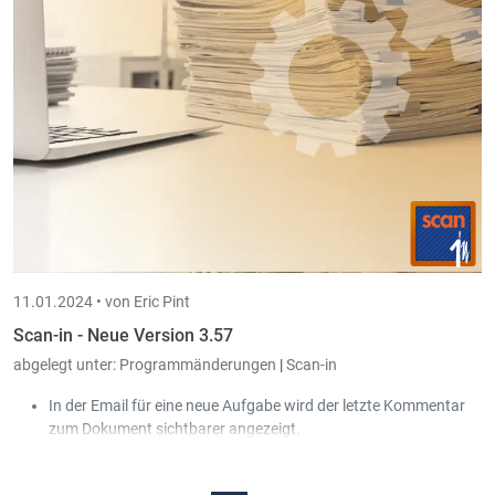
api.GetPassword um diese im Script zu verwenden.
11.01.2024 •
von Eric Pint
Scan-in - Neue Version 3.57
abgelegt unter:
Programmänderungen
|
Scan-in
In der Email für eine neue Aufgabe wird der letzte Kommentar
zum Dokument sichtbarer angezeigt.
Scan-in unterstützt jetzt auch das parallele Öffnen von
mehreren .dwg-Dateien in Autocad.