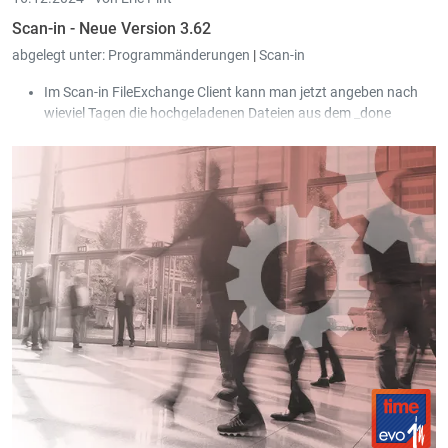
Scan-in - Neue Version 3.62
abgelegt unter:
Programmänderungen
|
Scan-in
Im Scan-in FileExchange Client kann man jetzt angeben nach
wieviel Tagen die hochgeladenen Dateien aus dem _done
Ordner gelöscht werden.
Die Texterkennung (OCR) läuft jetzt immer auf allen PDFs, auch
wenn diese nicht vom Scanner kommen. Somit wird auch der
Text nutzbar, der als Bild in der Pdf hinterlegt ist(oft die Fußzeile
einer Rechnung).
Für den E-Mail Abruf von M 365 unterstützt Scan-in jetzt auch
die Azure Authentifizierung per ClientSecret.