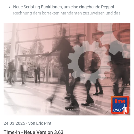
Neue Scripting Funktionen, um eine eingehende Peppol-
Rechnung dem korrekten Mandanten zuzuweisen und das
entsprechende Buchungskonto zu ermitteln.
Mit [Alt+PgDown] kann man jetzt auch die Scan-in Vorschau
blättern, ohne dass diese den Fokus hat.
Beim interaktiven Verbuchen nach Book-in kann man auch den
internen Kommentar übermitteln.
24.03.2025 •
von Eric Pint
Time-in - Neue Version 3.63