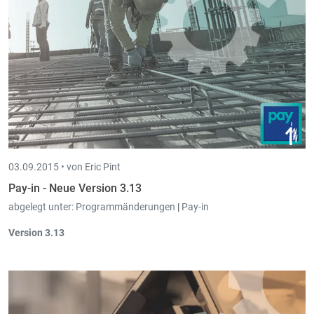
03.09.2015 •
von Eric Pint
Pay-in - Neue Version 3.13
abgelegt unter:
Programmänderungen
|
Pay-in
Version 3.13
Stammdaten
Stammdaten Arbeitnehmer:
Die
Konten und die Analytik beim
Arbeitnehmer
werden von nun an in den
monatlichen