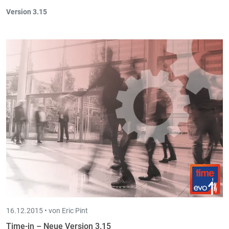
Version 3.15
Es ist jetzt möglich den
globalen Rabattprozentsatz
(unten auf
dem Kassenticket) zu verstecken.
Pos-in
ist nun
offiziel
für die Bargeldautomaten vom
Typ
GLORY CI-10
zertifiziert
.
16.12.2015 •
von Eric Pint
Time-in – Neue Version 3.15