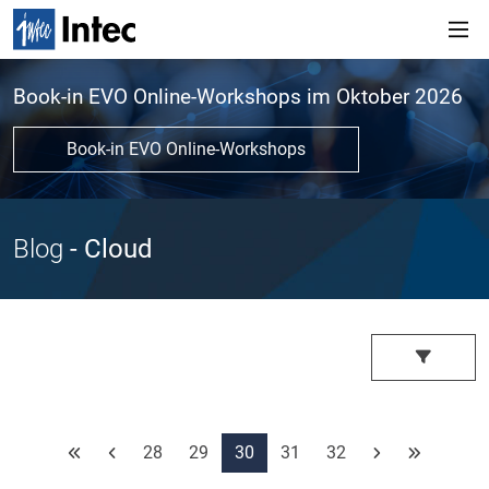
Book-in EVO Online-Workshops im Oktober 2026
Book-in EVO Online-Workshops
Blog
- Cloud
28
29
30
31
32