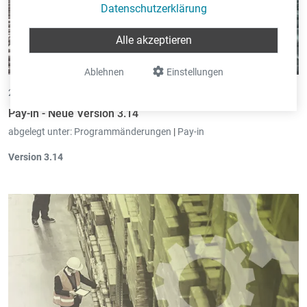
Datenschutzerklärung
Alle akzeptieren
Ablehnen
Einstellungen
28.10.2015 •
von Eric Pint
Pay-in - Neue Version 3.14
abgelegt unter:
Programmänderungen
|
Pay-in
Version 3.14
Ausdrucke
Abrechnungen
: Bei Lohnabrechnungen wird die
Anzahl bestehender Gratifikationen für den
jeweiligen Monat
angezeigt.