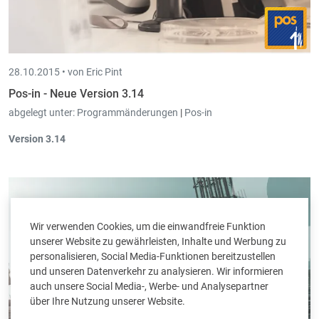
28.10.2015 •
von Eric Pint
Pos-in - Neue Version 3.14
abgelegt unter:
Programmänderungen
|
Pos-in
Version 3.14
Beim
Ausdruck des Kassentickets
kann man jetzt vor dem
Total das
Bruttototal
(d.h., Total ohne die Rabatte) anzeigen.
Beim Kassenabschluss kann man jetzt auch die
Umsätze pro
Artikelgruppe gestaffelt auflisten
.
Wir verwenden Cookies, um die einwandfreie Funktion
unserer Website zu gewährleisten, Inhalte und Werbung zu
personalisieren, Social Media-Funktionen bereitzustellen
und unseren Datenverkehr zu analysieren. Wir informieren
auch unsere Social Media-, Werbe- und Analysepartner
über Ihre Nutzung unserer Website.