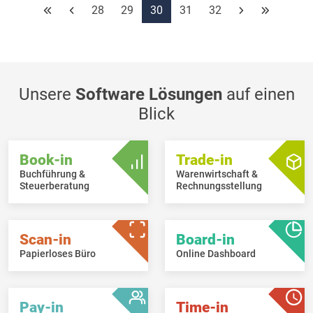
28
29
30
31
32
(Parameter auf Ebene der Gruppe und der Zahlungsarten).
Beim Löschen eines
Artikels mit Leergut
wird jetzt
automatisch der
Leergutartikel gelöscht
(wie in Trade-in,
gleiches gilt für Gewichtartikel).
Unsere
Software Lösungen
auf einen
Blick
Book-in
Trade-in
Buchführung &
Warenwirtschaft &
Steuerberatung
Rechnungsstellung
Scan-in
Board-in
Papierloses Büro
Online Dashboard
Pay-in
Time-in