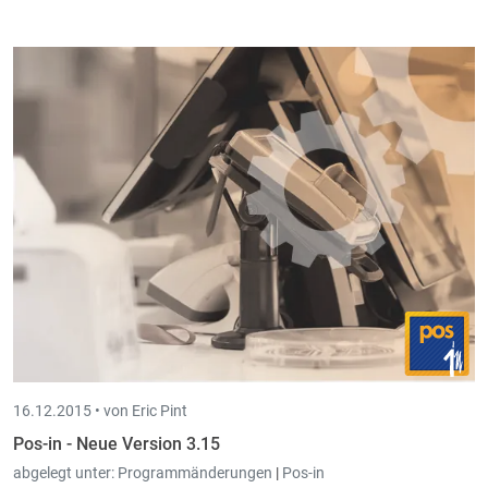
Beim
Einstellen vom Ticketlayout
(im Bildschirm der
Kassengruppe) wird jetzt
anhand eines Ticketbeispiels
verdeutlicht
was die einzelnen Einstellungen bewirken.
Neuer Parameter
(global und auf Ebene der Kassenschublade)
um
Manuelle Bewegungen auf zwei getrennte Book-in Konten
buchen zu können
, je nach ob sie negativ oder positiv sind.
16.12.2015 •
von Eric Pint
Pos-in - Neue Version 3.15
abgelegt unter:
Programmänderungen
|
Pos-in