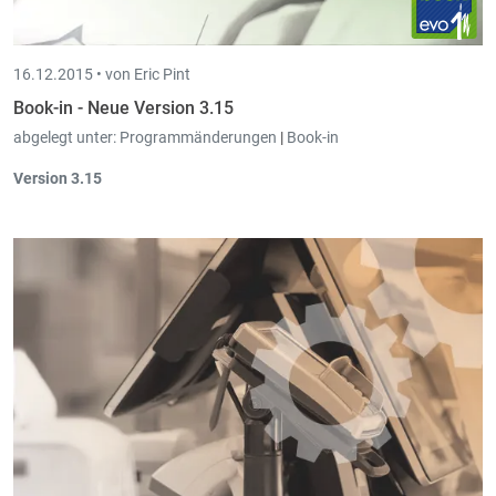
16.12.2015 •
von Eric Pint
Book-in - Neue Version 3.15
abgelegt unter:
Programmänderungen
|
Book-in
Version 3.15
Abschreibungen:
Beim Verkauf einer Anlage können alle
Anlagen einer
Kategorie
bzw.
Hauptanlage mit verkauft
werden
(diese werden in die Tabelle geladen).
Book-in Buchungen
können von
Scan-in
heraus
geöffnet werden.