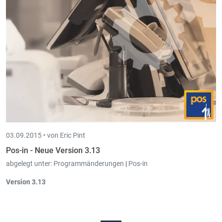
Arbeitnehmer-Parametern
festgehalten.
Stammdaten Arbeitnehmer:
Neues Feld "
Art der
Beschäftigung
", dient dazu den Wert aus der Stammdatei bei
einer Anmeldung Arbeitnehmer (DECAFF) vorzuschlagen.
03.09.2015 •
von Eric Pint
Pos-in - Neue Version 3.13
abgelegt unter:
Programmänderungen
|
Pos-in
Version 3.13
Auf dem Ticketausdruck können
Zahlungsarten
, die Rabatte
darstellen,
getrennt gezeigt werden
. In diesem Fall wird der
Totalbetrag abzüglich der Rabatte
getrennt gezeigt