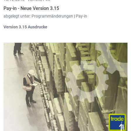
Pay-in - Neue Version 3.15
abgelegt unter:
Programmänderungen
|
Pay-in
Version 3.15
Ausdrucke
CCSS:
Unterstützung
für
"Annullierung von Anmeldung
Arbeitnehmer"
, dabei kommt es zur Löschung einer zuvor
versendeten Anmeldung Arbeitnehmer. Damit eine Annullierung
erfolgreich ist, müssen alle eingegebenen Werte der zuvor
versendeten Anmeldung Arbeitnehmer entsprechen.