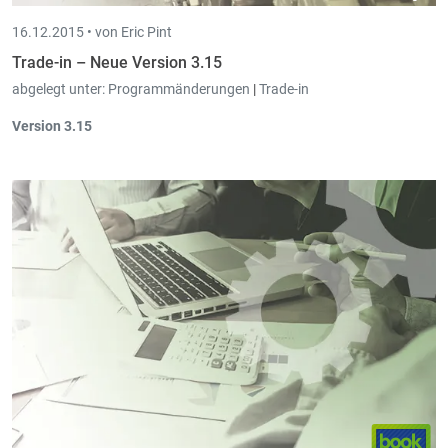
16.12.2015 •
von Eric Pint
Trade-in – Neue Version 3.15
abgelegt unter:
Programmänderungen
|
Trade-in
Version 3.15
Bei den
Kontaktpersonen
wurde im Kontextmenü der
Kundentabelle
"Kontaktperson als Kunde
hinzufügen"
hinzugefügt und im Kontextmenü der
Lieferanten
tabelle
"Kontaktperson als Lieferanten
hinzufügen" hinzugefügt
.
Bei der
Lieferantensammelfakturation
pro Artikel wurde die
Anzeige des
Lieferdatums hinzugefügt
.