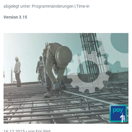
abgelegt unter:
Programmänderungen
|
Time-in
Version 3.15
Beim Projekt ist es
möglich mehrere Kunden mit einem
Prozentsatz
anzugeben, um die
Arbeitszeit
bei der Eingabe
zu
ventilieren
.
16.12.2015 •
von Eric Pint