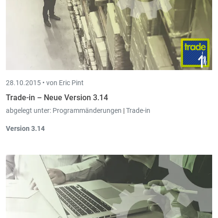
28.10.2015 •
von Eric Pint
Trade-in – Neue Version 3.14
abgelegt unter:
Programmänderungen
|
Trade-in
Version 3.14
Bei
"Rechnungen/Gutschriften löschen" wird geprüft
, ob das
zu löschende Dokument sich nicht in einer
bereits
abgeschlossenen Periode
befindet.
Im
Auftragsschirm und Bestellschirm
besteht nun die
Möglichkeit den
Memotext der Grid-Detailzeile
direkt auf
diesem Schirm
anzeigen
zu lassen und ggf. zu
verändern
.