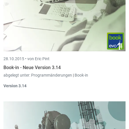
28.10.2015 •
von Eric Pint
Book-in - Neue Version 3.14
abgelegt unter:
Programmänderungen
|
Book-in
Version 3.14
Finanzen (Bereinigen / Suche):
Wird auf den Kolonnen Titel
geklickt wird nach dieser Kolonne sortiert.
MwSt.-Nr überprüfen:
Möglichkeit die Kunden bzw. Lieferanten
über die Bewegungen einer gewissen Periode einzuschränken