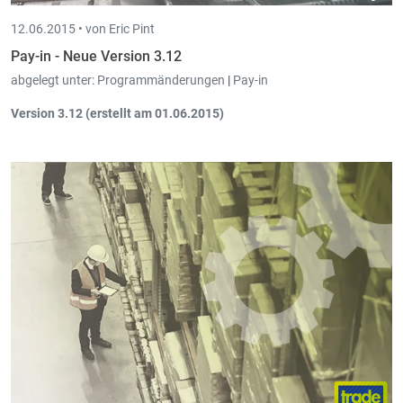
12.06.2015 •
von Eric Pint
Pay-in - Neue Version 3.12
abgelegt unter:
Programmänderungen
|
Pay-in
Version 3.12 (erstellt am 01.06.2015)
Auf dem
Ausdruck
der
Überweisungen
werden
IBAN
Nummern
in
4er Blöcken
und
alle Beträge in fett
gedruckt.
Arbeitnehmer
(Liste): Neue Kolonne "Code Beschäftigung"
hinzugefügt, die Bezeichnung wird in der Kolonne "Code
Beschäftigung (Bezeichnung)" angezeigt.