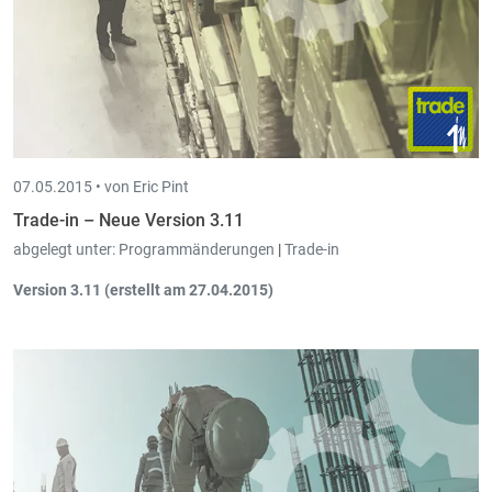
07.05.2015 •
von Eric Pint
Trade-in – Neue Version 3.11
abgelegt unter:
Programmänderungen
|
Trade-in
Version 3.11 (erstellt am 27.04.2015)
Optimierung
der Sammelfakturation und der automatischen
Ausdrucke.
Wird im Detail des Auftragsschirms der
Ek-Preis manuell oder
automatisch verändert
, so wird der Sk-Preis an die
Summe
des
neuen Ek-Preis mit den
aktuellen Artikelunkosten
gesetzt.