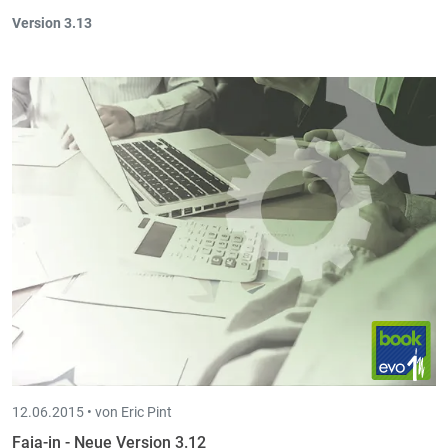
Version 3.13
Möglichkeit alle bestehenden
MwSt.-Nr.
der
Kunden und
Lieferanten gleichzeitig zu überprüfen
(
anhand des VatCheck
Dienst der EU
).
12.06.2015 •
von Eric Pint
Faia-in - Neue Version 3.12