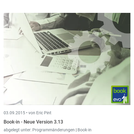
"Transfer Memo"-Parameter
für Kunden, Lieferanten und
Artikel im Parameterschirm
hinzugefügt
.
Im Bestellschirm wurden die
Kolonnen "Stückpreis" und
"Stückpreis mit MwSt"
hinzugefügt.
03.09.2015 •
von Eric Pint
Book-in - Neue Version 3.13
abgelegt unter:
Programmänderungen
|
Book-in