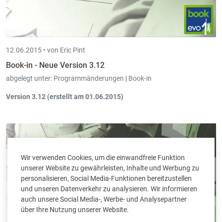
12.06.2015 •
von Eric Pint
Book-in - Neue Version 3.12
abgelegt unter:
Programmänderungen
|
Book-in
Version 3.12 (erstellt am 01.06.2015)
Finanzen
:
Bei den Finanzjournalen können verknüpfte Journale
definiert werden. Beim Bereinigen werden dann nur
Bewegungen dieser verknüpften Journale angezeigt.
Luxemburgische Jahreserklärung
:
Automatisches
speichern/laden der manuell eingegebenen Werte.
Wir verwenden Cookies, um die einwandfreie Funktion
unserer Website zu gewährleisten, Inhalte und Werbung zu
personalisieren, Social Media-Funktionen bereitzustellen
und unseren Datenverkehr zu analysieren. Wir informieren
auch unsere Social Media-, Werbe- und Analysepartner
über Ihre Nutzung unserer Website.