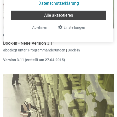
Datenschutzerklärung
Alle akzeptieren
Ablehnen
Einstellungen
07.05.2015 •
von Eric Pint
Book-in - Neue Version 3.11
abgelegt unter:
Programmänderungen
|
Book-in
Version 3.11 (erstellt am 27.04.2015)
Konsultierung:
Neue Schirme zur Übersicht der Kontenbilanz
sowie der eCDF Bilanz.
Umbuchungen - Löhne:
Die Lohnumbuchungen können direkt
aus Pay-in eingelesen werden.