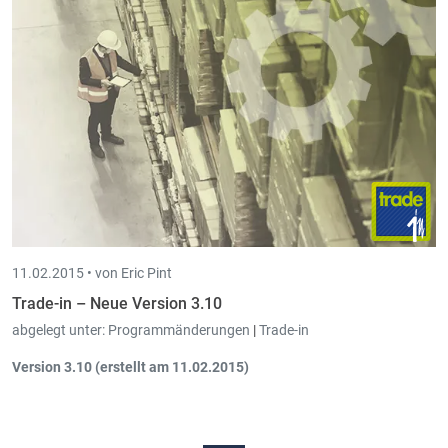
11.02.2015 •
von Eric Pint
Trade-in – Neue Version 3.10
abgelegt unter:
Programmänderungen
|
Trade-in
Version 3.10 (erstellt am 11.02.2015)
Im Auftragsschirm und Bestellschirm wurde der
Tastaturkurzbefehl
für den "
Detail
"-Reiter von Alt-T
auf
Alt-L
geändert
, da Alt-T bereits für den "Text"-Reiter benutzt wird.