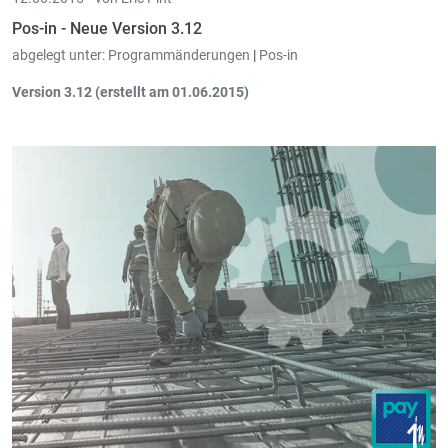
Pos-in - Neue Version 3.12
abgelegt unter:
Programmänderungen
|
Pos-in
Version 3.12 (erstellt am 01.06.2015)
Gutscheine
Cactus
Geschenkgutscheine
werden jetzt an
CETREL
Terminals
unterstützt.
Sie können jetzt einstellen, dass
Gutscheine akzeptiert
werden,
auch wenn diese
von einem anderen Kunden eingelöst
werden.