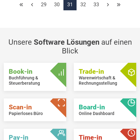
29
30
31
32
33
Bei der Reedition von
mehreren PDF-Dokumenten
wird der
Adobe Reader
nur ein Mal (mit allen Dokumenten) und nicht
mehr pro PDF-Dokument angezeigt.
Unsere
Software Lösungen
auf einen
Blick
Book-in
Trade-in
Buchführung &
Warenwirtschaft &
Steuerberatung
Rechnungsstellung
Scan-in
Board-in
Papierloses Büro
Online Dashboard
Pay-in
Time-in