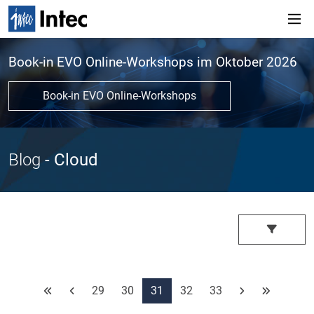
Book-in EVO Online-Workshops im Oktober 2026
Book-in EVO Online-Workshops
Blog
- Cloud
29
30
31
32
33