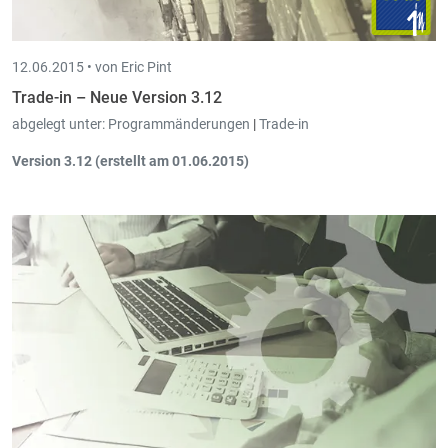
12.06.2015 •
von Eric Pint
Trade-in – Neue Version 3.12
abgelegt unter:
Programmänderungen
|
Trade-in
Version 3.12 (erstellt am 01.06.2015)
Der Parameter "
Gewinnberechnung ohne Verpackungsartikel
"
ermöglicht es bei der
Gewinnberechnung
alle Verpackungsartikel zu ignorieren.
In der
Auftragsliste und Bestelliste
wurde eine
Filtermöglichkeit auf den Dokumenttyp
hinzugefügt.