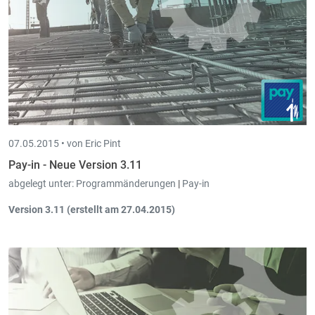
07.05.2015 •
von Eric Pint
Pay-in - Neue Version 3.11
abgelegt unter:
Programmänderungen
|
Pay-in
Version 3.11 (erstellt am 27.04.2015)
Neuer Ausdruck:
"Vergleichsliste zwischen theoretischem und
effektivem Betrag der Krankengelderstattung".
Bei der Auswertung CCSS von Rückgabedateien vom Typ
CALCUL, können diese nach dem Schließen der Auswertung
abgespeichert werden. Anschließend können Sie mit dem
neuen Ausdruck
die
theoretischen und effektiven Beträge der