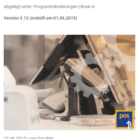
abgelegt unter:
Programmänderungen
|
Book-in
Version 3.12 (erstellt am 01.06.2015)
Alle bestehenden Konten müssen ein
Standardkonto
(StandardAccountID) im
luxemburgischen Standardkontenplan
haben, ansonsten kann die FAIA-Datei nicht erstellt werden.Die
Konten werden mit dem jeweiligen
eCDF-Schema
(Standardkontenplan) verglichen, und dabei werden nur noch Linien
mit Code 2 (Konten) berücksichtigt.
12.06.2015 •
von Eric Pint