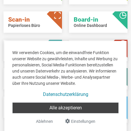
Scan-in
Board-in
Papierloses Büro
Online Dashboard
Pay-in
Time-in
Wir verwenden Cookies, um die einwandfreie Funktion
Lohnbuchhaltung
Zeitwirtschaft
unserer Website zu gewährleisten, Inhalte und Werbung zu
personalisieren, Social Media-Funktionen bereitzustellen
und unseren Datenverkehr zu analysieren. Wir informieren
Fisc-in
Account-in
auch unsere Social Media-, Werbe- und Analysepartner
Steuererklärungen
Jahresabschlüsse
über Ihre Nutzung unserer Website.
Datenschutzerklärung
Pos-in
Net-in
Alle akzeptieren
Kassensystem
Webshops &
Weblösungen
Ablehnen
Einstellungen