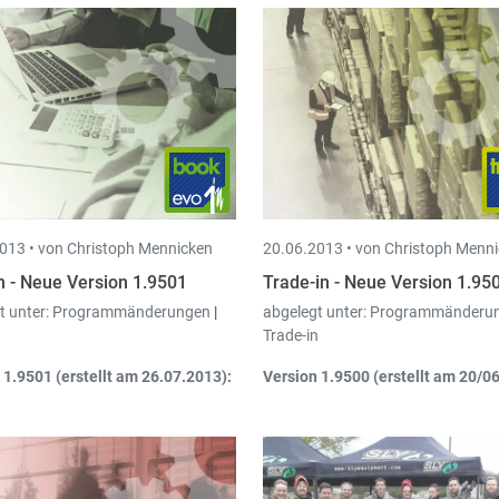
013 •
von Christoph Mennicken
20.06.2013 •
von Christoph Menn
n - Neue Version 1.9501
Trade-in - Neue Version 1.95
t unter:
Programmänderungen
|
abgelegt unter:
Programmänderu
Trade-in
 1.9501 (erstellt am 26.07.2013):
Version 1.9500 (erstellt am 20/0
glichkeit zusätzliche Attachments
Sammelfakturation Kunden
:
 den Mail-Ausdruck zu hängen
Sammelfakturation pro Kund
ermöglicht.