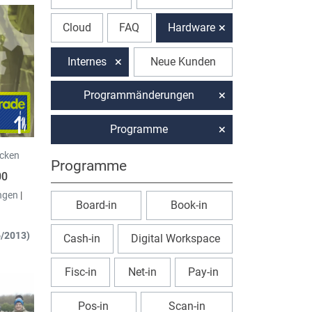
Cloud
FAQ
Hardware
Internes
Neue Kunden
Programmänderungen
Programme
icken
Programme
00
ngen
|
Board-in
Book-in
6/2013)
Cash-in
Digital Workspace
Fisc-in
Net-in
Pay-in
enkarte
Pos-in
Scan-in