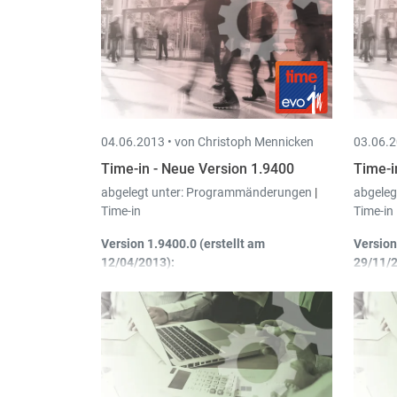
neue Mandate umgewandelt
werden. Die nötige Datei erhalten Sie
bei Ihrer Bank. Intec kann Ihnen bei
der Umwandlung
behilflich
sein.
04.06.2013 •
von Christoph Mennicken
03.06.2
Time-in - Neue Version 1.9400
Time-i
abgelegt unter:
Programmänderungen
|
abgeleg
Time-in
Time-in
Version 1.9400.0 (erstellt am
Version
12/04/2013):
29/11/
Kundenschirm
: Matrikelnummer
Ma
hinzugefügt
Fa
Neue Liste
: Total Mitarbeiter (mit
St
Detail) (hhh:mm)
de
(ArbZei_LMB2Det.rpt)
we
no