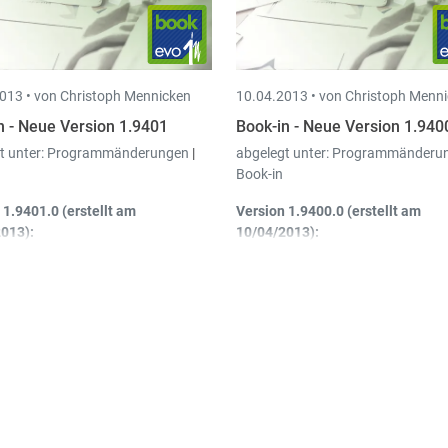
rde
013 •
von Christoph Mennicken
10.04.2013 •
von Christoph Menn
n - Neue Version 1.9401
Book-in - Neue Version 1.940
t unter:
Programmänderungen
|
abgelegt unter:
Programmänderu
Book-in
 1.9401.0 (erstellt am
Version 1.9400.0 (erstellt am
013):
10/04/2013):
schreibungen – Buchungen
: Beim
Eingangsbücher Belgien +
rbuchen der Umbuchungen hat
Luxemburg
: Test auf doppelt
n nun die Möglichkeit die
Eingabe: Wenn keines der Hä
alytische Konten zu verändern.
den Parametern angehakt ist
den Test auf doppelte Eingab
nicht machen.