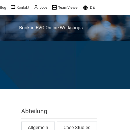
Blog
Kontakt
Jobs
Team
Viewer
DE
Book-in EVO Online-Workshops
Abteilung
Allgemein
Case Studies