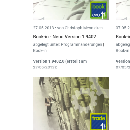
wu
27.05.2013 •
von Christoph Mennicken
07.05.2
Book-in - Neue Version 1.9402
Book-i
abgelegt unter:
Programmänderungen
|
abgeleg
Book-in
Book-in
Version 1.9402.0 (erstellt am
Version
27/05/2013):
07/05/2
Abschreibungen
: Optimierung der
Ab
Berechnung der Zuführungen für
Ve
nicht komplette Jahre mit
ma
versetztem Geschäftsjahr.
An