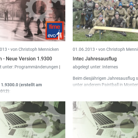
013 •
von Christoph Mennicken
01.06.2013 •
von Christoph Menn
n - Neue Version 1.9300
Intec Jahresausflug
t unter:
Programmänderungen
|
abgelegt unter:
Internes
Beim diesjährigen Jahresausflug 
 1.9300.0 (erstellt am
unter anderem Paintball in Monte
2012)
:
dem Programm. Das gesamte Int
konnte hierbei am eigenen Leib erf
n kann jetzt die
wie viel Spass, aber auch wie ans
kturationswerte ausdrucken
der Paintball Sport ist.
andard Aktivität des Projekt wird in
n Arbeitszeiten vorgeschlagen
nn man das Projekt angibt und
ch keine Aktivität eingegeben