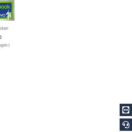
icken
0
ngen
|
e
kchen in
, dann
e gar