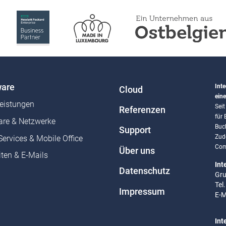
are
Inte
Cloud
eine
leistungen
Sei
Referenzen
für
re & Netzwerke
Buc
Support
Zud
Services & Mobile Office
Com
Über uns
ten & E-Mails
Int
Datenschutz
Gru
Tel
Impressum
E-M
Int