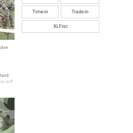
Time-in
Trade-in
XLFisc
icken
stand
nau auf
ec Team
ahren,
trengend