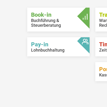
Book-in
Tr
Buchführung &
War
Steuerberatung
Rec
Pay-in
Ti
Lohnbuchhaltung
Zeit
Po
Kas