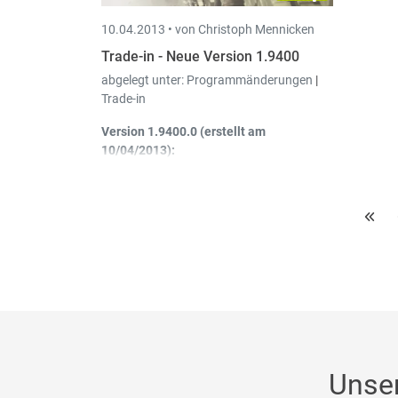
10.04.2013 •
von Christoph Mennicken
Trade-in - Neue Version 1.9400
abgelegt unter:
Programmänderungen
|
Trade-in
Version 1.9400.0 (erstellt am
10/04/2013):
Auftragsschirm und Bestellschirm:
Bei Eingabe einer
Lieferantenreferenz eines blockieren
Artikels darf diese nicht akzeptiert
werden.
Unse