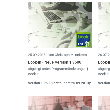
25.09.2013 •
von Christoph Mennicken
26.07.2
Book-in - Neue Version 1.9600
Book-i
abgelegt unter:
Programmänderungen
|
abgeleg
Book-in
Book-in
Version 1.9600 (erstellt am 25.09.2013):
Version
Book-in ist jetzt kompatibel mit den
Mö
neuen Bankformaten
SEPA.
an
Die bisherigen
Domizilierungsnummern müssen in