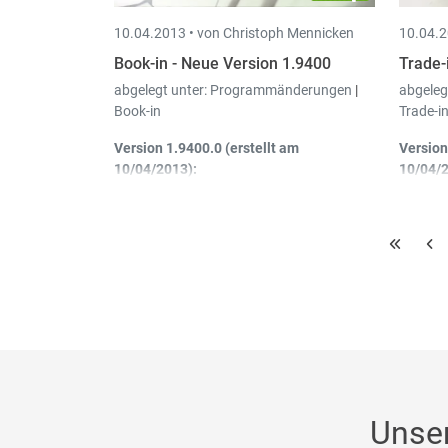
10.04.2013 •
von Christoph Mennicken
10.04.2
Book-in - Neue Version 1.9400
Trade-
abgelegt unter:
Programmänderungen
|
abgeleg
Book-in
Trade-i
Version 1.9400.0 (erstellt am
Version
10/04/2013):
10/04/2
Eingangsbücher Belgien +
Au
Luxemburg
: Test auf doppelte
Be
Eingabe: Wenn keines der Häkchen in
Li
den Parametern angehakt ist, dann
Ar
den Test auf doppelte Eingabe gar
we
nicht machen.
Unse