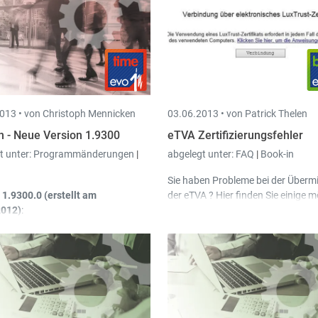
013 •
von Christoph Mennicken
03.06.2013 •
von Patrick Thelen
n - Neue Version 1.9300
eTVA Zertifizierungsfehler
t unter:
Programmänderungen
|
abgelegt unter:
FAQ
|
Book-in
Sie haben Probleme bei der Übermi
 1.9300.0 (erstellt am
der eTVA ? Hier finden Sie einige m
2012)
:
Lösungswege
n kann jetzt die
kturationswerte ausdrucken
andard Aktivität des Projekt wird in
n Arbeitszeiten vorgeschlagen
nn man das Projekt angibt und
ch keine Aktivität eingegeben