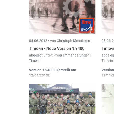
04.06.2013 •
von Christoph Mennicken
03.06.2
Time-in - Neue Version 1.9400
Time-i
abgelegt unter:
Programmänderungen
|
abgeleg
Time-in
Time-in
Version 1.9400.0 (erstellt am
Version
12/04/2013):
29/11/
Kundenschirm
: Matrikelnummer
Ma
hinzugefügt
Fa
Neue Liste
: Total Mitarbeiter (mit
St
Detail) (hhh:mm)
de
(ArbZei_LMB2Det.rpt)
we
no