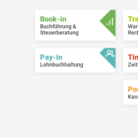
Book-in
Tr
Buchführung &
War
Steuerberatung
Rec
Pay-in
Ti
Lohnbuchhaltung
Zeit
Po
Kas