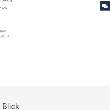
icken
hres
llt ist,
eführt
 Blick