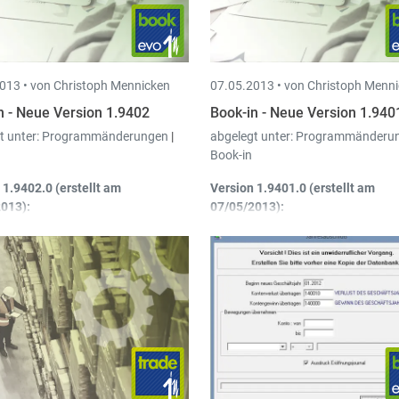
rde
013 •
von Christoph Mennicken
07.05.2013 •
von Christoph Menn
n - Neue Version 1.9402
Book-in - Neue Version 1.940
t unter:
Programmänderungen
|
abgelegt unter:
Programmänderu
Book-in
 1.9402.0 (erstellt am
Version 1.9401.0 (erstellt am
013):
07/05/2013):
schreibungen
: Optimierung der
Abschreibungen – Buchung
rechnung der Zuführungen für
Verbuchen der Umbuchungen
cht komplette Jahre mit
man nun die Möglichkeit die
rsetztem Geschäftsjahr.
Analytische Konten zu verän