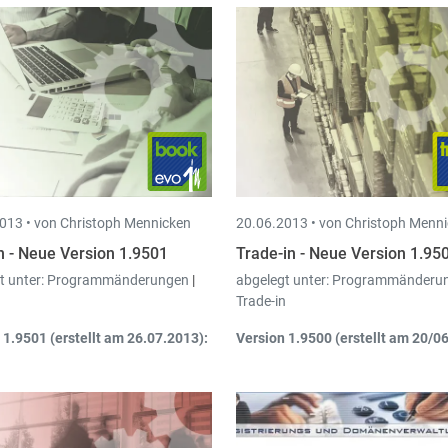
013 •
von Christoph Mennicken
20.06.2013 •
von Christoph Menn
n - Neue Version 1.9501
Trade-in - Neue Version 1.95
t unter:
Programmänderungen
|
abgelegt unter:
Programmänderu
Trade-in
 1.9501 (erstellt am 26.07.2013):
Version 1.9500 (erstellt am 20/0
glichkeit zusätzliche Attachments
Sammelfakturation Kunden
:
 den Mail-Ausdruck zu hängen
Sammelfakturation pro Kund
ermöglicht.