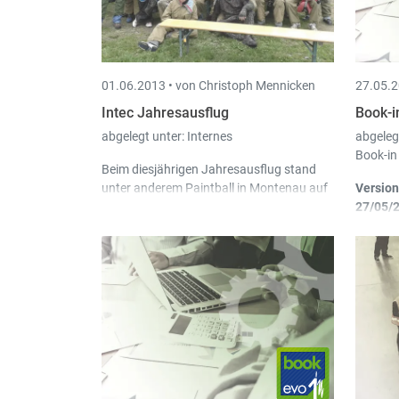
wu
01.06.2013 •
von Christoph Mennicken
27.05.2
Intec Jahresausflug
Book-i
abgelegt unter:
Internes
abgeleg
Book-in
Beim diesjährigen Jahresausflug stand
unter anderem Paintball in Montenau auf
Version
dem Programm. Das gesamte Intec Team
27/05/2
konnte hierbei am eigenen Leib erfahren,
Ab
wie viel Spass, aber auch wie anstrengend
Be
der Paintball Sport ist.
ni
ve