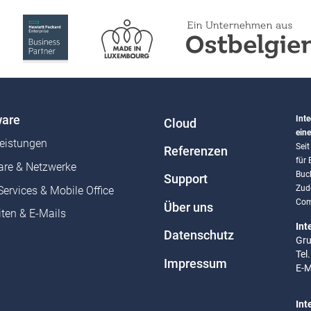
are
Inte
Cloud
eine
leistungen
Sei
Referenzen
für
re & Netzwerke
Buc
Support
Zud
Services & Mobile Office
Com
Über uns
ten & E-Mails
Int
Datenschutz
Gru
Tel
Impressum
E-M
Int