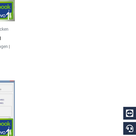
icken
1
ngen
|
en
: Beim
 hat
dern.