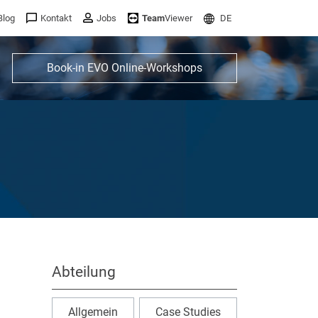
Blog
Kontakt
Jobs
Team
Viewer
DE
Book-in EVO Online-Workshops
Abteilung
Allgemein
Case Studies