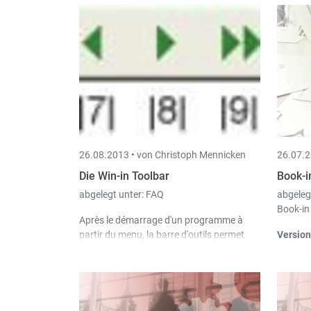
26.08.2013 •
von Christoph Mennicken
26.07.2
Die Win-in Toolbar
Book-i
abgelegt unter:
FAQ
abgeleg
Book-in
Après le démarrage d'un programme à
partir du menu, la barre d'outils permet
Version
surtout de modifier, de chercher, d'afficher
Mö
et d'imprimer des données.
an