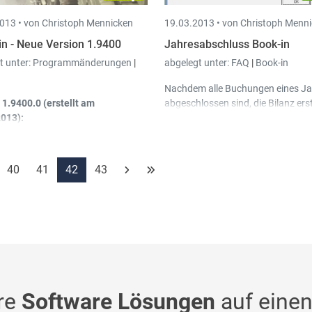
013 •
von Christoph Mennicken
19.03.2013 •
von Christoph Menn
in - Neue Version 1.9400
Jahresabschluss Book-in
t unter:
Programmänderungen
|
abgelegt unter:
FAQ
|
Book-in
n
Nachdem alle Buchungen eines Ja
 1.9400.0 (erstellt am
abgeschlossen sind, die Bilanz erste
013):
sollte der Jahresabschluss durchg
werden.
ftragsschirm und Bestellschirm:
i Eingabe einer
40
41
42
43
eferantenreferenz eines blockieren
tikels darf diese nicht akzeptiert
rden.
re
Software Lösungen
auf einen