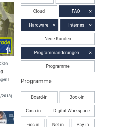
Cloud
FAQ
Hardware
Internes
Neue Kunden
Programmänderungen
icken
Programme
00
ngen
|
Programme
6/2013)
Board-in
Book-in
Cash-in
Digital Workspace
enkarte
Fisc-in
Net-in
Pay-in