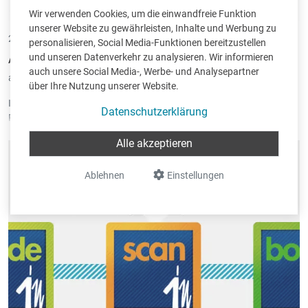
Wir verwenden Cookies, um die einwandfreie Funktion
unserer Website zu gewährleisten, Inhalte und Werbung zu
24.10.2013 •
von Christoph Mennicken
personalisieren, Social Media-Funktionen bereitzustellen
und unseren Datenverkehr zu analysieren. Wir informieren
Artikel über Scan-in im GrenzEcho
auch unsere Social Media-, Werbe- und Analysepartner
abgelegt unter:
Allgemein
|
Scan-in
über Ihre Nutzung unserer Website.
In der Ausgabe des GrenzEcho vom 24.10.2013 erschien eine
Datenschutzerklärung
Reportage zur Entstehung von
Scan-in
, unser neues Produkt für das
papierlose Büro.
Alle akzeptieren
Ablehnen
Einstellungen