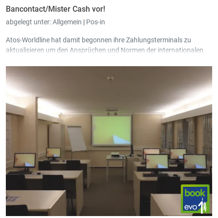
Bancontact/Mister Cash vor!
abgelegt unter:
Allgemein
|
Pos-in
Atos-Worldline hat damit begonnen ihre Zahlungsterminals zu
aktualisieren um den Ansprüchen und Normen der internationalen
Zahlungsmethoden zu genügen. In der Praxis bedeutet das, dass ab
März 2014 alle Zahlungen via Bancontact/Mister Cash mit einem
Kode bestätigt werden müssen, so wie es bereits der Fall ist für Visa
oder MasterCard.