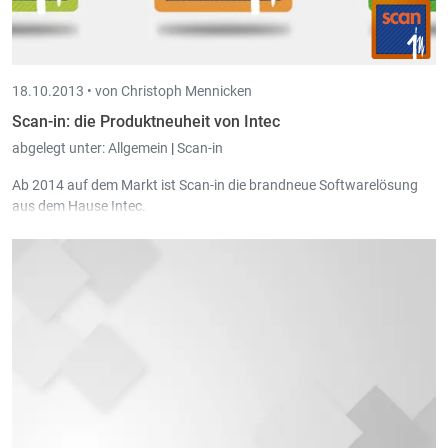
18.10.2013 •
von Christoph Mennicken
Scan-in: die Produktneuheit von Intec
abgelegt unter:
Allgemein
|
Scan-in
Ab 2014 auf dem Markt ist Scan-in die brandneue Softwarelösung
aus dem Hause Intec.
Für weitere Informationen zu Scan-in sehen Sie sich
die Webseite
an
oder besuchen Sie uns an den Tagen der offenen Tür am 25. und 26.
Oktober 2013 in St. Vith.