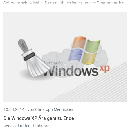
Software sehr wichtig. Dies erlaubt es Ihnen, unsere Programme bis
ins Detail kennen zu lernen und ein Maximum herauszuholen.
Am 15. und 16. April 2014 findet im Schulungsraum von Intec in
Sankt Vith ein Book-in Luxemburg Workshop in deutscher Sprache
statt. Jeder Teilnehmer arbeitet an einem eigenen PC.
10.03.2014 •
von Christoph Mennicken
Die Windows XP Ära geht zu Ende
abgelegt unter:
Hardware