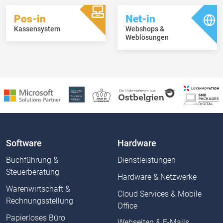
Pos-in
Net-in
Kassensystem
Webshops &
Weblösungen
Software
Hardware
Buchführung &
Dienstleistungen
Steuerberatung
Hardware & Netzwerke
Warenwirtschaft &
Cloud Services & Mobile
Rechnungsstellung
Office
Papierloses Büro
Webseiten & E-Mails