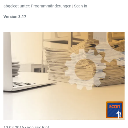
abgelegt unter:
Programmänderungen
|
Scan-in
Version 3.17
Der
Script Editor
verhält sich jetzt wie ein richtiger Kode-Editor
mit
Syntaxhervorhebung, Zeilenanzeige, geläufigen
Tastaturkürzeln, Hervorhebung von Fehlern,
usw.
Es ist nun möglich
berechnete Felder
zu definieren. Das sind
Felder, deren Wert sich immer automatisch aus den anderen
Feldern berechnet, anhand einer gewissen Formel.
10.03.2016 •
von Eric Pint