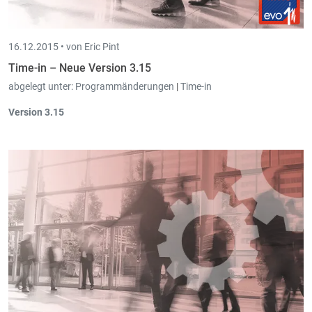
16.12.2015 •
von Eric Pint
Time-in – Neue Version 3.15
abgelegt unter:
Programmänderungen
|
Time-in
Version 3.15
Beim Projekt ist es
möglich mehrere Kunden mit einem
Prozentsatz
anzugeben, um die
Arbeitszeit
bei der Eingabe
zu
ventilieren
.