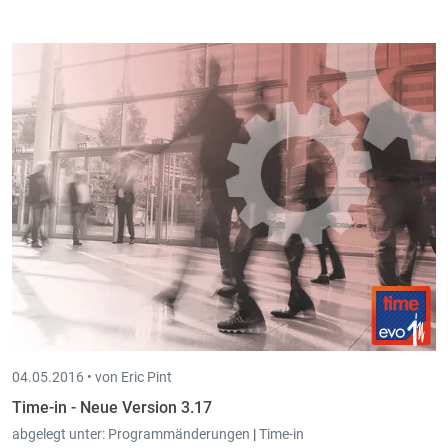
Scan-in hat nun
Zugriff auf Wood-in
und Wood-in hat Zugriff
auf Scan-in. Konkret können Sie in Scan-in nun auf die
Aufträge
,
Lieferscheine
,
usw.
von in Wood-in zugreifen. In
Wood-in werden jetzt an den
relevanten Stellen
(Kunden,
Aufträge, Lieferscheine, usw.) die verknüpften
Scan-in
Dokumente eingeblendet
.
Verbesserte Performance
wenn ein Scan-in Dossier mit vielen
(100+) Book-in Dossiers
gleichzeitig genutzt wird.
04.05.2016 •
von Eric Pint
Time-in - Neue Version 3.17
abgelegt unter:
Programmänderungen
|
Time-in