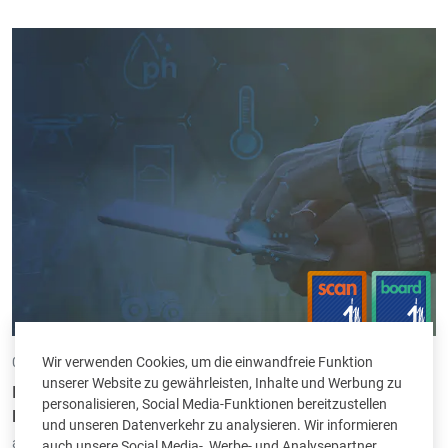
Wir verwenden Cookies, um die einwandfreie Funktion
04.10.2023 •
von Oswald Henkes
unserer Website zu gewährleisten, Inhalte und Werbung zu
Intec zu Gast bei "Boost your business in Greater Region –
personalisieren, Social Media-Funktionen bereitzustellen
Digital in sustainable construction 2023"
und unseren Datenverkehr zu analysieren. Wir informieren
abgelegt unter:
FAQ
|
Scan-in
|
Board-in
auch unsere Social Media-, Werbe- und Analysepartner