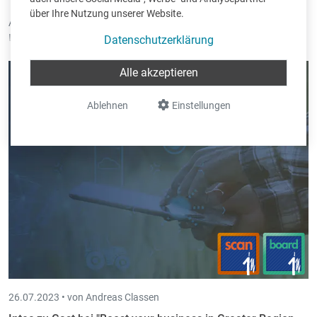
über Ihre Nutzung unserer Website.
Am 28. September 2023 fand in Bettemburg, Großherzogtum
Luxemburg, eine interessante Konferenz zum Thema "
Digital im
Datenschutzerklärung
Dienste des nachhaltigen Bauens
" statt. Diese Veranstaltung wurde
von der AWEX in Zusammenarbeit mit führenden Organisationen
Alle akzeptieren
aus der Bauwirtschaft organisiert.
Ablehnen
Einstellungen
26.07.2023 •
von Andreas Classen