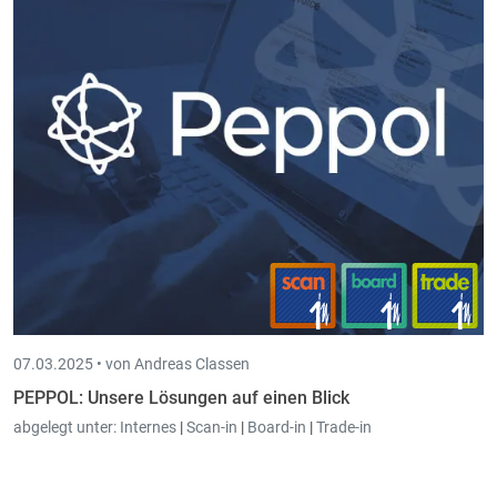
07.03.2025 •
von Andreas Classen
PEPPOL: Unsere Lösungen auf einen Blick
abgelegt unter:
Internes
|
Scan-in
|
Board-in
|
Trade-in