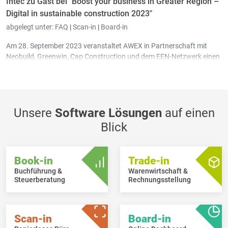
Intec zu Gast bei "Boost your business in Greater Region –
Digital in sustainable construction 2023"
abgelegt unter:
FAQ
|
Scan-in
|
Board-in
Am 28. September 2023 veranstaltet AWEX in Partnerschaft mit
Neobuild, Greenwin, Cap Construction und dem EEN-Netzwerk einen
Konferenztag zum Thema "
Digital im Dienste des nachhaltigen
Bauens
" in Bettemburg, Großherzogtum Luxemburg.
Unsere
Software Lösungen
auf einen
Blick
Book-in
Trade-in
Buchführung &
Warenwirtschaft &
Steuerberatung
Rechnungsstellung
Scan-in
Board-in