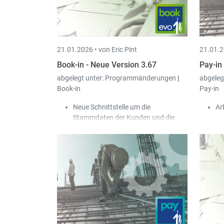
Arbeitgeber kein Geld bezahlen
muss.
Diese Krankheitstage werden
weder für die 77- noch für die
21.01.2026 •
von Eric Pint
21.01.2
546-Tage-Regelung
berücksichtigt. Die Krankheit
Book-in - Neue Version 3.67
Pay-in
wird ebenfalls über die DECMAL
abgelegt unter:
Programmänderungen
|
abgeleg
der CCSS gemeldet.
Book-in
Pay-in
Neue Lohnart „Abgelehnte
Stunden Krankheit“ (HMALNA),
Neue Schnittstelle um die
Ar
die in der täglichen
Stammdaten der Kunden und die
Stundeneingabe verwendet
Ausgangsrechnungen aus dem
werden kann.
Digital Workspace (DWS)
nach Book-
in Evo zu importieren.
In der Stammdatei der Konten kann
eine Farbe definiert werden; die
Konten werden in den Finanzen in
der hinterlegten Farbe angezeigt.
Die Lose der Kunden-Domizilierungen
sowie Kunden-Rückzahlungen
können automatisiert nach Scan-in