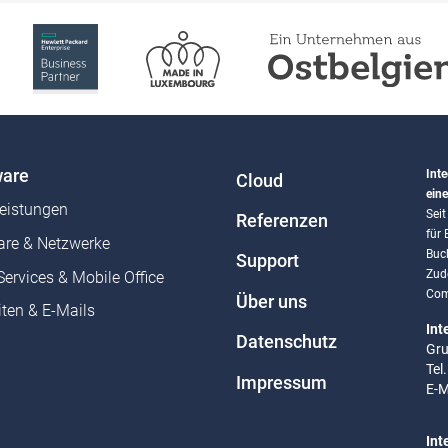
are
Inte
Cloud
eine
leistungen
Sei
Referenzen
für
re & Netzwerke
Buc
Support
Zud
Services & Mobile Office
Com
Über uns
ten & E-Mails
Int
Datenschutz
Gru
Tel
Impressum
E-M
Int