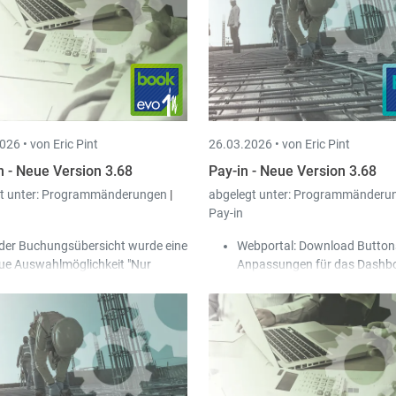
neue Option „Neue Um
pro Periode und Rechn
erstellen“ hinzugefügt.
In der Maske der Ein- u
Ausgangsrechnungen 
ein neuer Ausdruck „Ein
Liste der Abgrenzungen
026 •
von Eric Pint
26.03.2026 •
von Eric Pint
hinzugefügt; die Liste w
geöffnet, wenn bei einer
n - Neue Version 3.68
Pay-in - Neue Version 3.68
abgegrenzten Rechnung
t unter:
Programmänderungen
|
abgelegt unter:
Programmänderu
die Option der Abgrenz
Pay-in
aufgerufen wird.
 der Buchungsübersicht wurde eine
Webportal: Download Button
ue Auswahlmöglichkeit "Nur
Anpassungen für das Dashb
chungen mit Beleg (Scan-in)"
Sammel-Download-Funk
nzugefügt.
hinter jedem Jahr einge
e Sperre beim Buchen der Journale
alle Dokumente eines Ja
rde entschärft:
ZIP Datei herunterzulad
Somit ist es nun möglich, dass
Download-Funktion hint
mehrere Personen gleichzeitig
jedem Dokument eingef
im selben Journal bestehende
Datei direkt herunterzu