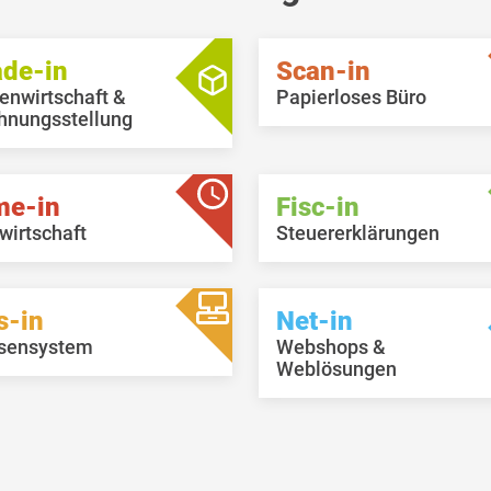
nden) können nur nicht blockierte
nten ausgewählt werden.
ade-in
Scan-in
enwirtschaft &
Papierloses Büro
hnungsstellung
me-in
Fisc-in
wirtschaft
Steuererklärungen
s-in
Net-in
sensystem
Webshops &
Weblösungen