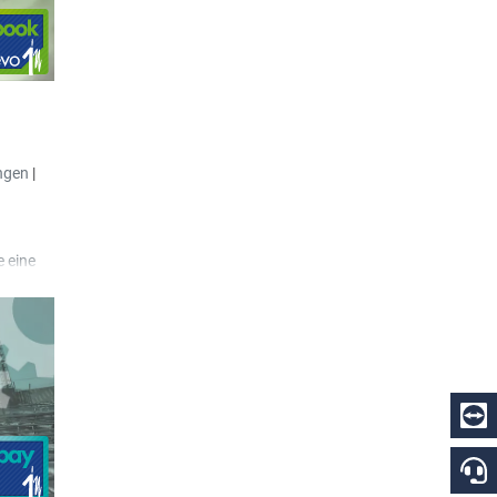
ngen
|
 eine
t.
t, die
age
es Feld
er wird
ar der