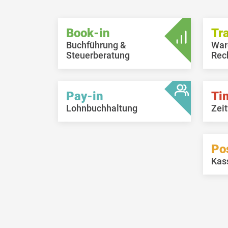
Ku
Ko
Book-in
Tr
Buchführung &
War
Steuerberatung
Rec
Pay-in
Ti
Lohnbuchhaltung
Zeit
Po
Kas