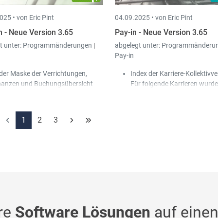
025 •
von Eric Pint
04.09.2025 •
von Eric Pint
n - Neue Version 3.65
Pay-in - Neue Version 3.65
t unter:
Programmänderungen
|
abgelegt unter:
Programmänderu
Pay-in
 der Maske der Verrichtungen,
Index der Karriere-Kollektivve
nanzen und Buchungsübersicht
Für folgende Karrieren wurde
rde ein neues Kontextmenü
neuen Brutto- und Stundenlö
ereinigte Dokumente anzeigen"
Kollektivverträge integriert:
nzugefügt, mit dem die bereinigten
Elektriker
1
2
3
kumente der ausgewählten
Gebäudereinigung
chung angezeigt werden.
Transport
 wurde ein neuer Standard-
sdruck "Detailliertes Hauptbuch
nten mit Devisen" hinzugefügt.
i den Bankkonten der
nden/Lieferanten wurde ein neues
kchen "Blockiert" hinzugefügt. In
n Masken der Überweisungen
re
Software Lösungen
auf einen
ieferanten / Rückzahlungen