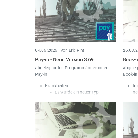
04.06.2026 •
von Eric Pint
26.03.2
Pay-in - Neue Version 3.69
Book-i
abgelegt unter:
Programmänderungen
|
abgeleg
Pay-in
Book-in
Krankheiten:
In
Es wurde ein neuer Typ
ne
Krankheit „Krankheit
Bu
abgelehnt“ hinzugefügt.
hi
In dem Fall wird der Typ
Di
Zahlung „Entschädigung durch
wu
die CNS“ verwendet, obwohl die
CNS keinen Beitrag an den
Arbeitnehmer zahlt, damit der