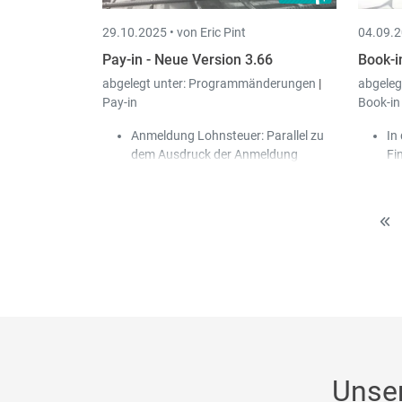
archiviert werden (gleiches Prinzip
29.10.2025 •
von Eric Pint
04.09.2
wie bei den Lieferanten-
Überweisungen).
Pay-in - Neue Version 3.66
Book-i
abgelegt unter:
Programmänderungen
|
abgeleg
Pay-in
Book-in
Anmeldung Lohnsteuer: Parallel zu
In
dem Ausdruck der Anmeldung
Fi
Lohnsteuer, wird von nun an
wu
ebenfalls die XML-Datei, für die
"B
Zahlungsdatei (SEPA), nach Scan-in
hi
archiviert.
Do
Simulation: Das Häkchen
Bu
"Bestehende Abrechnungen vom
Es
aktuellen Jahr berücksichtigen"
Au
wurde hinzugefügt.
Ko
Be
Ku
Hä
de
Unse
(L