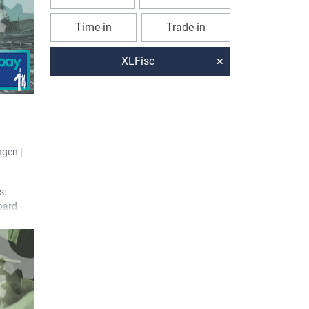
buchung
ung
Time-in
Trade-in
nd
XLFisc
wurde
fache
“
ird
 bereits
 erneut
ngen
|
ung
s:
oard
tion
fügt, um
hres als
en.
er
ügt, um
laden.