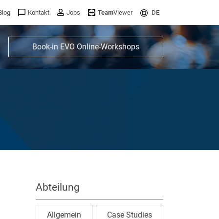
Blog
Kontakt
Jobs
Team
Viewer
DE
Book-in EVO Online-Workshops
Abteilung
Allgemein
Case Studies