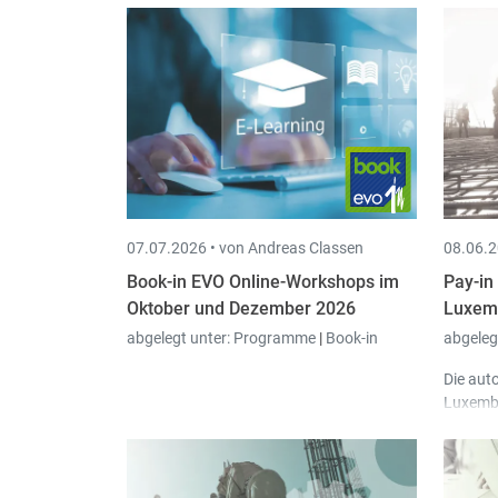
07.07.2026 •
von Andreas Classen
08.06.2
Book-in EVO Online-Workshops im
Pay-in
Oktober und Dezember 2026
Luxemb
abgelegt unter:
Programme
|
Book-in
abgeleg
Die aut
Luxembu
Erhöhun
In Pay-
3.69.3.
progra