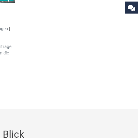
ngen
|
rträge:
n die
hne der
 Blick