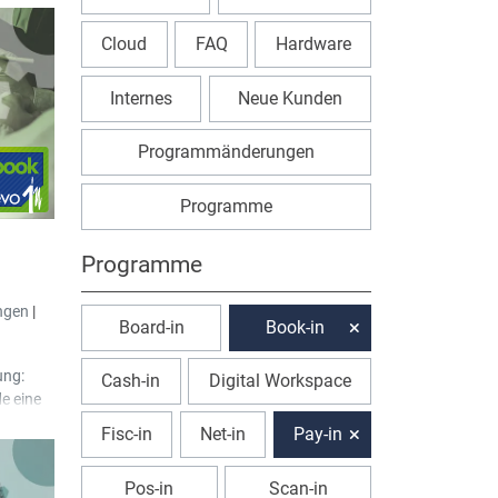
Cloud
FAQ
Hardware
Internes
Neue Kunden
Programmänderungen
Programme
Programme
ngen
|
Board-in
Book-in
ung:
Cash-in
Digital Workspace
e eine
Fisc-in
Net-in
Pay-in
 Monat)“
Pos-in
Scan-in
e eine