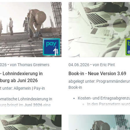
026 •
von Thomas Greimers
04.06.2026 •
von Eric Pint
 - Lohnindexierung in
Book-in - Neue Version 3.69
urg ab Juni 2026
abgelegt unter:
Programmänderu
Book-in
t unter:
Allgemein
|
Pay-in
Kosten- und Ertragsabgrenz
omatische Lohnindexierung in
In den Parametern wurd
rg bringt im
Juni 2026
eine
neue Option „Lineare
g von 2,5 %.
Abgrenzung (30 Tage /
in wurden diesbezüglich in Version
hinzugefügt.
0
die notwendigen Erweiterungen
In den Parametern wurd
mmiert.