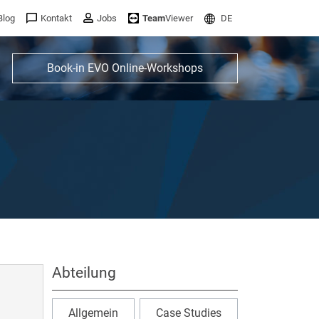
Blog
Kontakt
Jobs
Team
Viewer
DE
Book-in EVO Online-Workshops
Abteilung
Allgemein
Case Studies