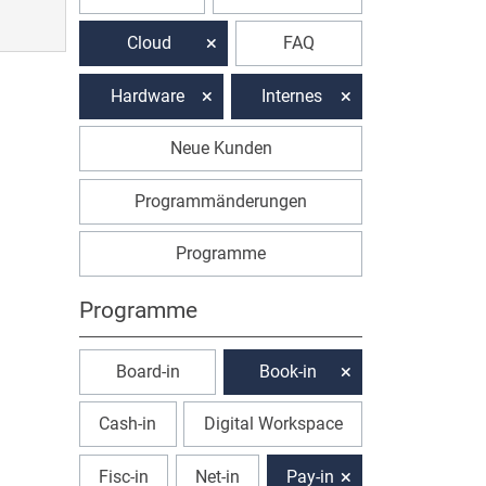
Cloud
FAQ
Hardware
Internes
Neue Kunden
Programmänderungen
Programme
Programme
Board-in
Book-in
Cash-in
Digital Workspace
Fisc-in
Net-in
Pay-in