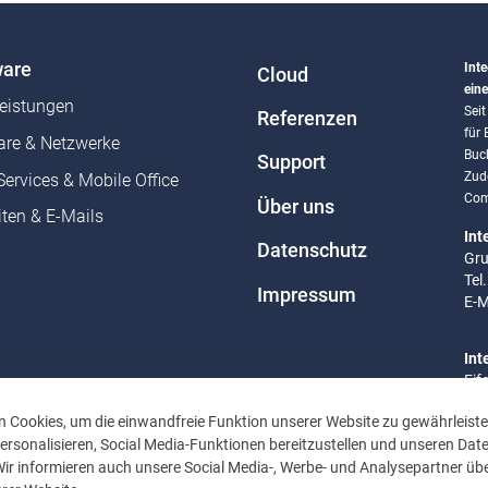
are
Inte
Cloud
eine
leistungen
Sei
Referenzen
für
re & Netzwerke
Buc
Support
Zud
Services & Mobile Office
Com
Über uns
ten & E-Mails
Int
Datenschutz
Gru
Tel
Impressum
E-M
Int
Eif
Tel
 Cookies, um die einwandfreie Funktion unserer Website zu gewährleiste
E-M
rsonalisieren, Social Media-Funktionen bereitzustellen und unseren Dat
Wir informieren auch unsere Social Media-, Werbe- und Analysepartner übe
Bür