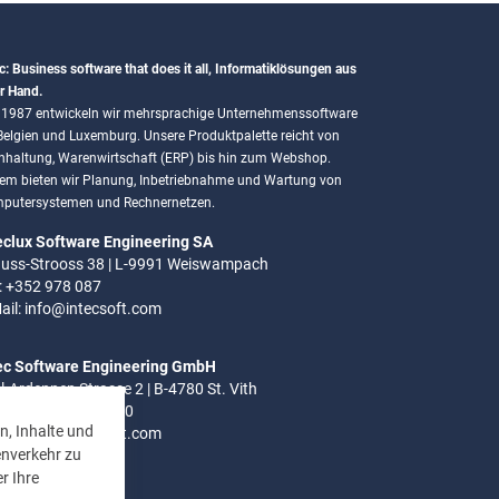
c: Business software that does it all, Informatiklösungen aus
r Hand.
t 1987 entwickeln wir mehrsprachige Unternehmenssoftware
 Belgien und Luxemburg. Unsere Produktpalette reicht von
hhaltung, Warenwirtschaft (ERP) bis hin zum Webshop.
em bieten wir Planung, Inbetriebnahme und Wartung von
putersystemen und Rechnernetzen.
eclux Software Engineering SA
uss-Strooss 38 | L-9991 Weiswampach
.: +352 978 087
ail:
info@intecsoft.com
ec Software Engineering GmbH
el-Ardennen Strasse 2 | B-4780 St. Vith
.: +32 (0)80 280 080
n, Inhalte und
ail:
info@intecsoft.com
enverkehr zu
r Ihre
ozeiten: