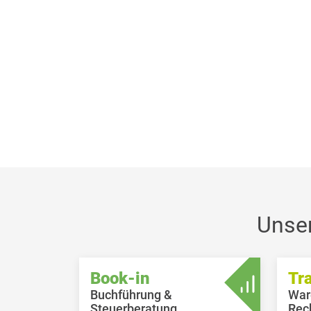
Unse
Book-in
Tr
Buchführung &
War
Steuerberatung
Rec