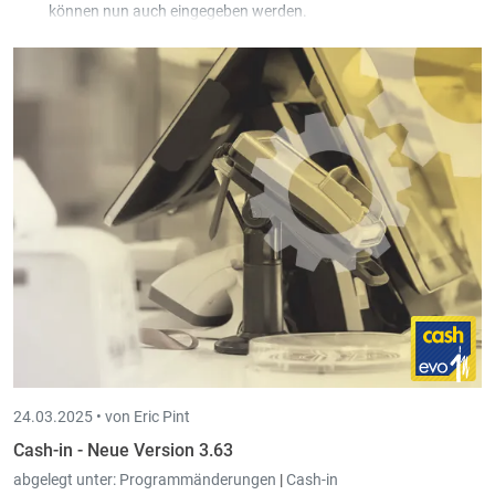
können nun auch eingegeben werden.
Es gibt jetzt eine Schnittstelle, um Daten im DATEV Format zu
exportieren. Die Zielgruppe dieser Schnittstelle sind Firmen, die
Book-in nutzen um die Buchhaltung für ein deutsches
Unternehmen zu führen. Diese müssen meist mindestens ein
Mal pro Jahr ihre Daten an einen Steuerberater liefern, der mit
Datev (oder kompatibler Software) arbeitet. Die Schnittstelle
enthält Kunden (Kreditoren), Lieferanten (Debitoren),
Buchungen (Einkauf, Verkauf, Finanzen, Umbuchungen) sowie
die PDF Belege der Buchungen.
24.03.2025 •
von Eric Pint
Cash-in - Neue Version 3.63
abgelegt unter:
Programmänderungen
|
Cash-in