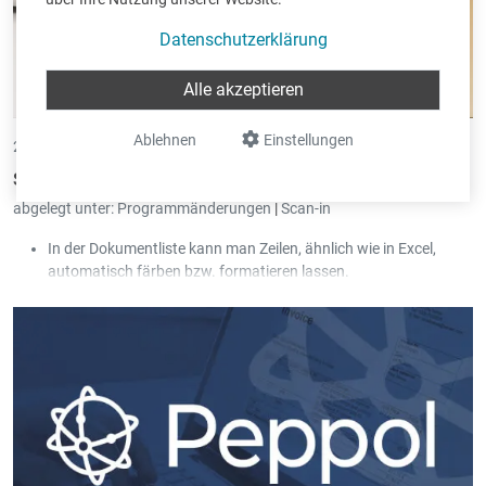
Datenschutzerklärung
Alle akzeptieren
Ablehnen
Einstellungen
24.10.2024 •
von Eric Pint
Scan-in - Neue Version 3.61
abgelegt unter:
Programmänderungen
|
Scan-in
In der Dokumentliste kann man Zeilen, ähnlich wie in Excel,
automatisch färben bzw. formatieren lassen.
Beim Versenden von Rechnungen via Peppol wird nun auch die
Handelsregisternummer aus Book-in automatisch in die Peppol
Rechnung übernommen.
Es gibt eine neue Funktion, um die Scan-in Benutzerrechte
automatisch mit denen von Pay-in abzugleichen.