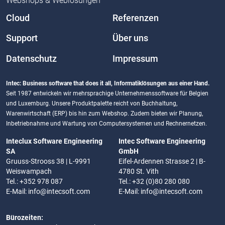
Webshops & Weblösungen
Cloud
Referenzen
Support
Über uns
Datenschutz
Impressum
Intec: Business software that does it all, Informatiklösungen aus einer Hand.
Seit 1987 entwickeln wir mehrsprachige Unternehmenssoftware für Belgien
und Luxemburg. Unsere Produktpalette reicht von Buchhaltung,
Warenwirtschaft (ERP) bis hin zum Webshop. Zudem bieten wir Planung,
Inbetriebnahme und Wartung von Computersystemen und Rechnernetzen.
Inteclux Software Engineering
Intec Software Engineering
SA
GmbH
Gruuss-Strooss 38 | L-9991
Eifel-Ardennen Strasse 2 | B-
Weiswampach
4780 St. Vith
Tel.: +352 978 087
Tel.: +32 (0)80 280 080
E-Mail:
info@intecsoft.com
E-Mail:
info@intecsoft.com
Bürozeiten: