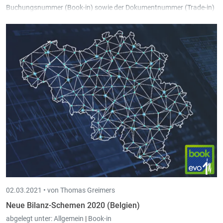
Buchungsnummer (Book-in) sowie der Dokumentnummer (Trade-in)
anhand vom Kalenderjahr, vom Geschäftsjahr und vom Monat
definiert werden, sodass die entsprechende Nummer automatisch
fortlaufend ermittelt wird.
02.03.2021 •
von Thomas Greimers
Neue Bilanz-Schemen 2020 (Belgien)
abgelegt unter:
Allgemein
|
Book-in