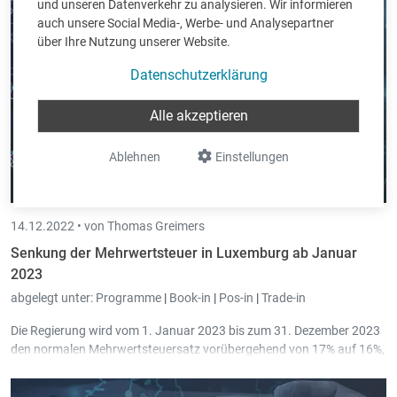
und unseren Datenverkehr zu analysieren. Wir informieren
auch unsere Social Media-, Werbe- und Analysepartner
über Ihre Nutzung unserer Website.
Datenschutzerklärung
Alle akzeptieren
Ablehnen
Einstellungen
14.12.2022 •
von Thomas Greimers
Senkung der Mehrwertsteuer in Luxemburg ab Januar
2023
abgelegt unter:
Programme
|
Book-in
|
Pos-in
|
Trade-in
Die Regierung wird vom 1. Januar 2023 bis zum 31. Dezember 2023
den normalen Mehrwertsteuersatz vorübergehend von 17% auf 16%,
den mittleren Mehrwertsteuersatz von 14% auf 13% und den
ermäßigten Mehrwertsteuersatz von 8% auf 7% senken.