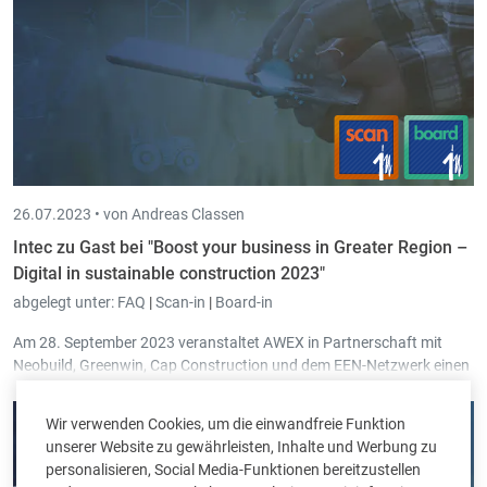
26.07.2023 •
von Andreas Classen
Intec zu Gast bei "Boost your business in Greater Region –
Digital in sustainable construction 2023"
abgelegt unter:
FAQ
|
Scan-in
|
Board-in
Am 28. September 2023 veranstaltet AWEX in Partnerschaft mit
Neobuild, Greenwin, Cap Construction und dem EEN-Netzwerk einen
Konferenztag zum Thema "
Digital im Dienste des nachhaltigen
Bauens
" in Bettemburg, Großherzogtum Luxemburg.
Wir verwenden Cookies, um die einwandfreie Funktion
unserer Website zu gewährleisten, Inhalte und Werbung zu
personalisieren, Social Media-Funktionen bereitzustellen