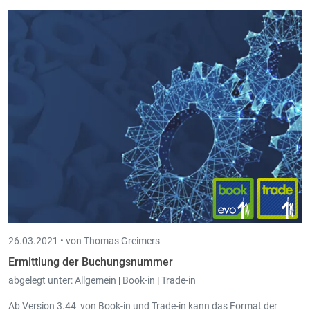
ab Januar 2022 in Belgien angepasst.
26.03.2021 •
von Thomas Greimers
Ermittlung der Buchungsnummer
abgelegt unter:
Allgemein
|
Book-in
|
Trade-in
Ab Version 3.44 von Book-in und Trade-in kann das Format der