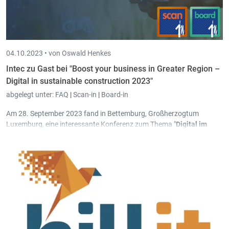
04.10.2023 •
von Oswald Henkes
Intec zu Gast bei "Boost your business in Greater Region –
Digital in sustainable construction 2023"
abgelegt unter:
FAQ
|
Scan-in
|
Board-in
Am 28. September 2023 fand in Bettemburg, Großherzogtum
Luxemburg, eine interessante Konferenz zum Thema "
Digital im
Dienste des nachhaltigen Bauens
" statt. Diese Veranstaltung wurde
von der AWEX in Zusammenarbeit mit führenden Organisationen
aus der Bauwirtschaft organisiert.