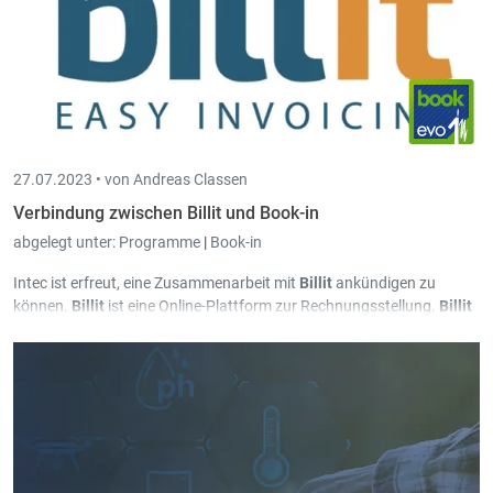
27.07.2023 •
von Andreas Classen
Verbindung zwischen Billit und Book-in
abgelegt unter:
Programme
|
Book-in
Intec ist erfreut, eine Zusammenarbeit mit
Billit
ankündigen zu
können.
Billit
ist eine Online-Plattform zur Rechnungsstellung.
Billit
spricht vor allem Unternehmen an, für die eine Lösung wie unser
Trade-in
zu umfangreich und zu teuer ist.