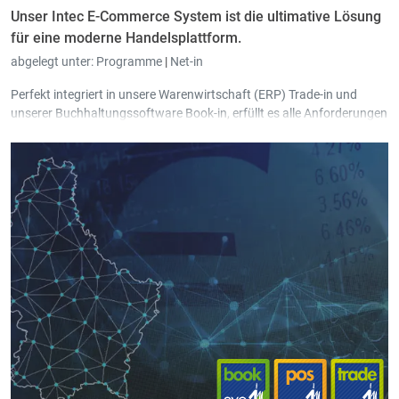
Unser Intec E-Commerce System ist die ultimative Lösung
für eine moderne Handelsplattform.
abgelegt unter:
Programme
|
Net-in
Perfekt integriert in unsere Warenwirtschaft (ERP) Trade-in und
unserer Buchhaltungssoftware Book-in, erfüllt es alle Anforderungen
an eine moderne Handelsplattform, in dem Artikel, Kunden und
Bestellungen mühelos gepflegt werden können und alle Daten
nahezu in Echtzeit synchronisiert werden.