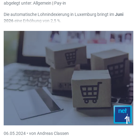
abgelegt unter:
Allgemein
|
Pay-in
Die automatische Lohnindexierung in Luxemburg bringt im
Juni
2026
eine Erhöhung von 2,5 %.
In Pay-in wurden diesbezüglich in Version
3.69.3.0
die notwendigen
Erweiterungen programmiert.
06.05.2024 •
von Andreas Classen