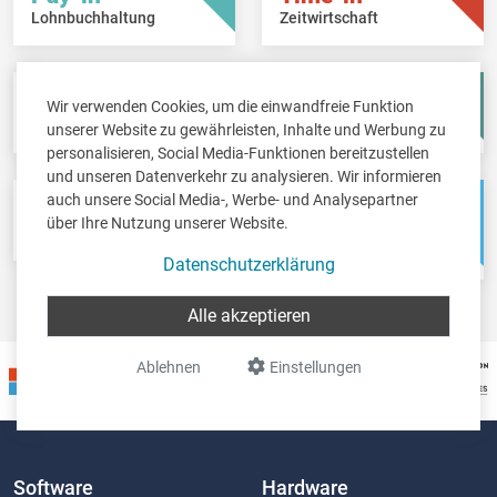
Lohnbuchhaltung
Zeitwirtschaft
Fisc-in
Account-in
Wir verwenden Cookies, um die einwandfreie Funktion
Steuererklärungen
Jahresabschlüsse
unserer Website zu gewährleisten, Inhalte und Werbung zu
personalisieren, Social Media-Funktionen bereitzustellen
und unseren Datenverkehr zu analysieren. Wir informieren
auch unsere Social Media-, Werbe- und Analysepartner
Pos-in
Net-in
über Ihre Nutzung unserer Website.
Kassensystem
Webshops &
Weblösungen
Datenschutzerklärung
Alle akzeptieren
Ablehnen
Einstellungen
Software
Hardware