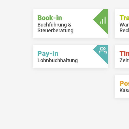
Book-in
Tr
Buchführung &
War
Steuerberatung
Rec
Pay-in
Ti
Lohnbuchhaltung
Zeit
Po
Kas