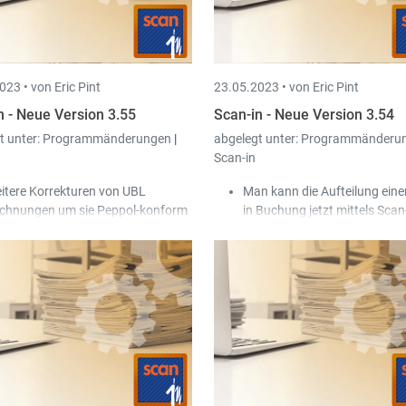
 diese im Script zu verwenden.
023 •
von Eric Pint
23.05.2023 •
von Eric Pint
n - Neue Version 3.55
Scan-in - Neue Version 3.54
t unter:
Programmänderungen
|
abgelegt unter:
Programmänderu
Scan-in
itere Korrekturen von UBL
Man kann die Aufteilung eine
chnungen um sie Peppol-konform
in Buchung jetzt mittels Scan
 machen.
bearbeiten.
kumente können als "Intern"
Scan-in kann jetzt auch Rec
rkiert werden, damit diese beim
vom Peppol-Netzwerk empfa
chnungsversand in Trade-in nicht
Es gibt einen neuen Paramet
rsendet werden.
eine Workflow-Aufgabe zu sp
falls diese schon von einem 
Benutzer geöffnet ist.