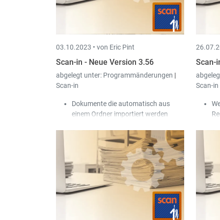
um
03.10.2023 •
von Eric Pint
26.07.2
Scan-in - Neue Version 3.56
Scan-i
abgelegt unter:
Programmänderungen
|
abgeleg
Scan-in
Scan-in
Dokumente die automatisch aus
We
einem Ordner importiert werden
Re
können jetzt auch ungetrennt
zu
importiert werden.
Do
Bei der interaktiven Übergabe von
ma
Scan-in nach Book-in können jetzt
Re
auch die analytischen Konten 4 bis 9
ve
übergeben werden.
Bei der integrierten Nachbearbeitung
einer Vorlage kann man über einen
Knopf zur Pdf Vorschau wechseln
und wieder zurück.