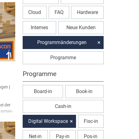
Cloud
FAQ
Hardware
Internes
Neue Kunden
Programmänderungen
Programme
n
Programme
ngen
|
Board-in
Book-in
ei der
Cash-in
ranten-
Digital Workspace
Fisc-in
Net-in
Pay-in
Pos-in