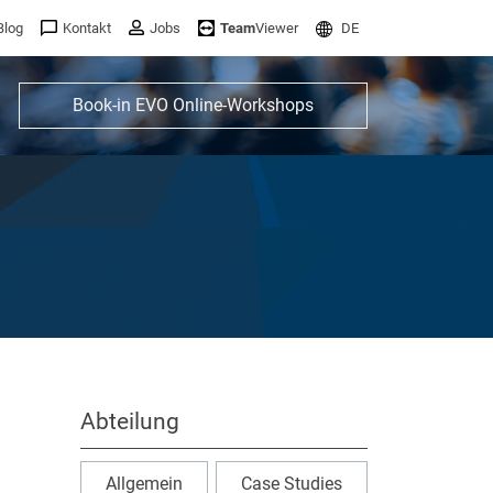
Blog
Kontakt
Jobs
Team
Viewer
DE
Book-in EVO Online-Workshops
Abteilung
Allgemein
Case Studies