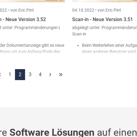
022 •
von Eric Pint
04.10.2022 •
von Eric Pint
n - Neue Version 3.52
Scan-in - Neue Version 3.51
t unter:
Programmänderungen
|
abgelegt unter:
Programmänderu
Scan-in
 der Dokumentanzeige gibt es neue
Beim Weiterleiten einer Aufg
ttons um zum Anfang/Ende des
einen anderen Benutzer wird 
kumentes zu springen.
der Historie festgehalten. M
 Detailzeilen für die interaktive
dadurch einfacher nachvollz
rbuchung nach Book-in können
wen eine Mitteilung gerichtet 
1
2
3
4
hand eines Book-in Diktionärs
Workflow Aufgaben können f
stellt werden.
dargestellt werden.
 der Liste der Dokumentdetails
nnen jetzt auch die Totale der
lonnen angezeigt werden.
re
Software Lösungen
auf einen