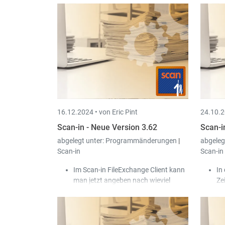
16.12.2024 •
von Eric Pint
24.10.2
Scan-in - Neue Version 3.62
Scan-i
abgelegt unter:
Programmänderungen
|
abgeleg
Scan-in
Scan-in
Im Scan-in FileExchange Client kann
In
man jetzt angeben nach wieviel
Zei
Tagen die hochgeladenen Dateien
au
aus dem _done Ordner gelöscht
fo
werden.
Be
Die Texterkennung (OCR) läuft jetzt
Pe