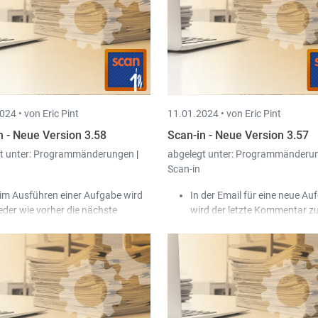
ndelsregisternummer aus Book-in
tomatisch in die Peppol Rechnung
ernommen.
 gibt eine neue Funktion, um die
an-in Benutzerrechte automatisch
t denen von Pay-in abzugleichen.
024 •
von Eric Pint
11.01.2024 •
von Eric Pint
n - Neue Version 3.58
Scan-in - Neue Version 3.57
t unter:
Programmänderungen
|
abgelegt unter:
Programmänderu
Scan-in
im Ausführen einer Aufgabe wird
In der Email für eine neue Au
eder wie vorher die nächste
wird der letzte Kommentar 
fgabe in der Reihenfolge der Liste
Dokument sichtbarer angezei
gezeigt. Eine neue Einstellung auf
Scan-in unterstützt jetzt auc
ene des Zustands ermöglicht das
parallele Öffnen von mehrere
fortige Anzeigen der Aufgabe beim
Dateien in Autocad.
sführen der vorherigen Aufgabe.
uer Passworttyp 'Generisch' sowie
ripting Funktion api.GetPassword