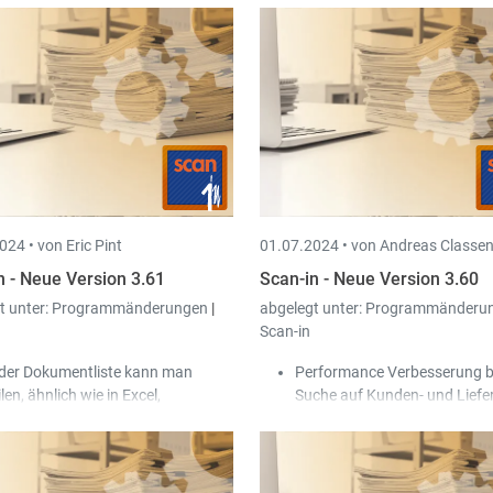
024 •
von Eric Pint
01.07.2024 •
von Andreas Classe
n - Neue Version 3.61
Scan-in - Neue Version 3.60
t unter:
Programmänderungen
|
abgelegt unter:
Programmänderu
Scan-in
 der Dokumentliste kann man
Performance Verbesserung b
len, ähnlich wie in Excel,
Suche auf Kunden- und Liefe
tomatisch färben bzw.
Namen.
rmatieren lassen.
im Versenden von Rechnungen via
ppol wird nun auch die