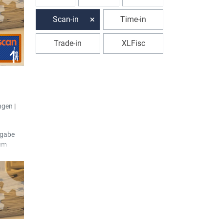
Scan-in
Time-in
Trade-in
XLFisc
ngen
|
fgabe
zum
gt.
h das
n .dwg-