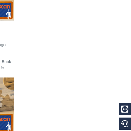
ngen
|
r Book-
-in
hnungen
ngen.
er um
erren
anderen