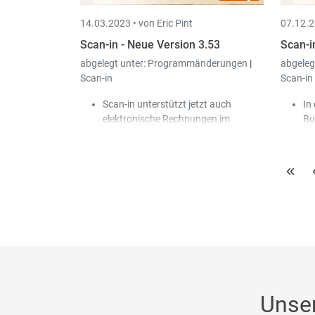
14.03.2023 •
von Eric Pint
07.12.2
Scan-in - Neue Version 3.53
Scan-i
abgelegt unter:
Programmänderungen
|
abgeleg
Scan-in
Scan-in
Scan-in unterstützt jetzt auch
In
elektronische Rechnungen im
Bu
Format UN/Cefact CII und kann
Do
diese auslesen bzw. via Peppol
Die
versenden.
Ve
Bei überwachten Import-Ordnern
an
kann man jetzt auch negative
er
Filterregel angeben.
In
kö
Ko
Unse