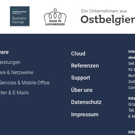
are
Inte
Cloud
eine
leistungen
Sei
Referenzen
für
re & Netzwerke
Buc
Support
Zud
Services & Mobile Office
Com
Über uns
ten & E-Mails
Int
Datenschutz
Gru
Tel
Impressum
E-M
Int