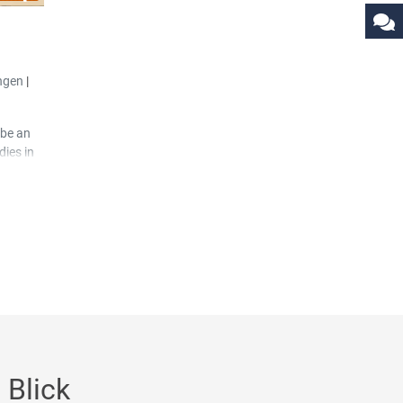
ngen
|
abe an
dies in
an kann
iehen an
ist.
arblich
 Blick