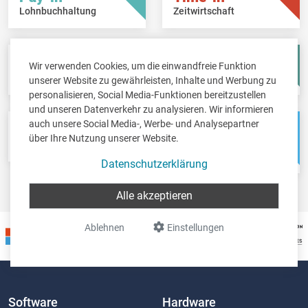
Lohnbuchhaltung
Zeitwirtschaft
Fisc-in
Account-in
Wir verwenden Cookies, um die einwandfreie Funktion
Steuererklärungen
Jahresabschlüsse
unserer Website zu gewährleisten, Inhalte und Werbung zu
personalisieren, Social Media-Funktionen bereitzustellen
und unseren Datenverkehr zu analysieren. Wir informieren
auch unsere Social Media-, Werbe- und Analysepartner
Pos-in
Net-in
über Ihre Nutzung unserer Website.
Kassensystem
Webshops &
Weblösungen
Datenschutzerklärung
Alle akzeptieren
Ablehnen
Einstellungen
Software
Hardware