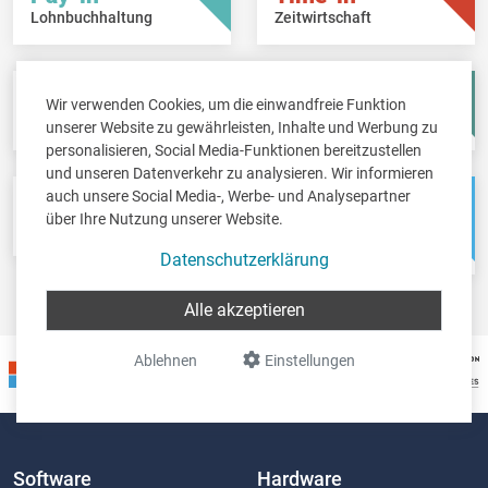
Lohnbuchhaltung
Zeitwirtschaft
Fisc-in
Account-in
Wir verwenden Cookies, um die einwandfreie Funktion
Steuererklärungen
Jahresabschlüsse
unserer Website zu gewährleisten, Inhalte und Werbung zu
personalisieren, Social Media-Funktionen bereitzustellen
und unseren Datenverkehr zu analysieren. Wir informieren
auch unsere Social Media-, Werbe- und Analysepartner
Pos-in
Net-in
über Ihre Nutzung unserer Website.
Kassensystem
Webshops &
Weblösungen
Datenschutzerklärung
Alle akzeptieren
Ablehnen
Einstellungen
Software
Hardware