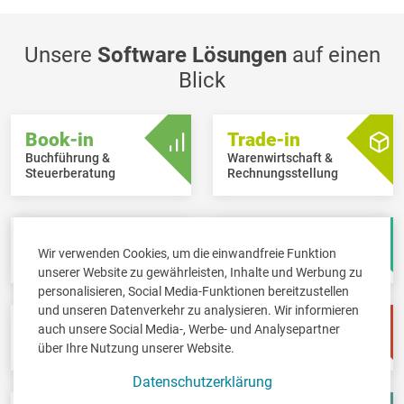
Unsere
Software Lösungen
auf einen
Blick
Book-in
Trade-in
Buchführung &
Warenwirtschaft &
Steuerberatung
Rechnungsstellung
Scan-in
Board-in
Wir verwenden Cookies, um die einwandfreie Funktion
Papierloses Büro
Online Dashboard
unserer Website zu gewährleisten, Inhalte und Werbung zu
personalisieren, Social Media-Funktionen bereitzustellen
und unseren Datenverkehr zu analysieren. Wir informieren
Pay-in
Time-in
auch unsere Social Media-, Werbe- und Analysepartner
Lohnbuchhaltung
Zeitwirtschaft
über Ihre Nutzung unserer Website.
Datenschutzerklärung