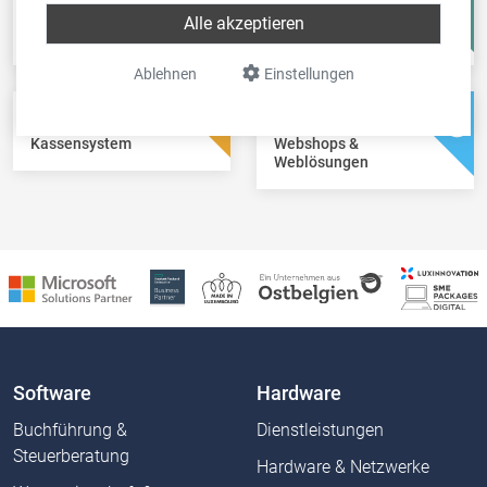
Fisc-in
Account-in
Alle akzeptieren
Steuererklärungen
Jahresabschlüsse
Ablehnen
Einstellungen
Pos-in
Net-in
Kassensystem
Webshops &
Weblösungen
Software
Hardware
Buchführung &
Dienstleistungen
Steuerberatung
Hardware & Netzwerke