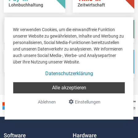
Lohnbuchhaltung
Zeitwirtschaft
Fisc-in
Account-in
Wir verwenden Cookies, um die einwandfreie Funktion
Steuererklärungen
Jahresabschlüsse
unserer Website zu gewährleisten, Inhalte und Werbung zu
personalisieren, Social Media-Funktionen bereitzustellen
und unseren Datenverkehr zu analysieren. Wir informieren
auch unsere Social Media-, Werbe- und Analysepartner
Pos-in
Net-in
über Ihre Nutzung unserer Website.
Kassensystem
Webshops &
Weblösungen
Datenschutzerklärung
Alle akzeptieren
Ablehnen
Einstellungen
Software
Hardware