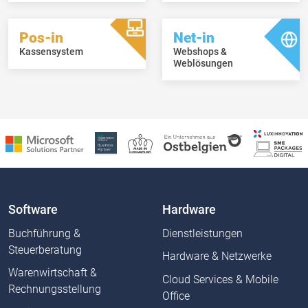
Pos-in
Net-in
Kassensystem
Webshops &
Weblösungen
Software
Hardware
Buchführung &
Dienstleistungen
Steuerberatung
Hardware & Netzwerke
Warenwirtschaft &
Cloud Services & Mobile
Rechnungsstellung
Office