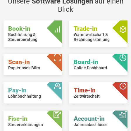
Unsere
Software Lösungen
auf einen
Blick
Book-in
Trade-in
Buchführung &
Warenwirtschaft &
Steuerberatung
Rechnungsstellung
Scan-in
Board-in
Papierloses Büro
Online Dashboard
Pay-in
Time-in
Lohnbuchhaltung
Zeitwirtschaft
Fisc-in
Account-in
Steuererklärungen
Jahresabschlüsse