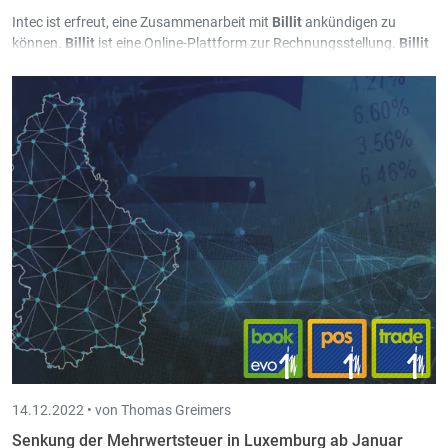
Intec ist erfreut, eine Zusammenarbeit mit
Billit
ankündigen zu
können.
Billit
ist eine Online-Plattform zur Rechnungsstellung.
Billit
spricht vor allem Unternehmen an, für die eine Lösung wie unser
Trade-in
zu umfangreich und zu teuer ist.
14.12.2022 •
von Thomas Greimers
Senkung der Mehrwertsteuer in Luxemburg ab Januar