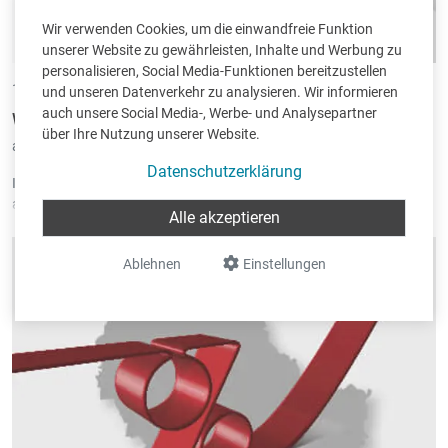
Wir verwenden Cookies, um die einwandfreie Funktion
unserer Website zu gewährleisten, Inhalte und Werbung zu
personalisieren, Social Media-Funktionen bereitzustellen
16.04.2020 •
von Benedikt Bocklandt
und unseren Datenverkehr zu analysieren. Wir informieren
auch unsere Social Media-, Werbe- und Analysepartner
Workshop: Jahresabschluss
über Ihre Nutzung unserer Website.
abgelegt unter:
Programme
|
Book-in
Datenschutzerklärung
Im Folgenden erklären wir, wie der Jahresabschluss in Book-in
ausgeführt wird. Führen Sie den Jahresabschluss niemals ohne das
Alle akzeptieren
Einverständnis Ihres Steuerberaters aus. Wir zeigen Ihnen gerne den
Ablauf des Jahresabschlusses bei Ihnen vor Ort.
Ablehnen
Einstellungen