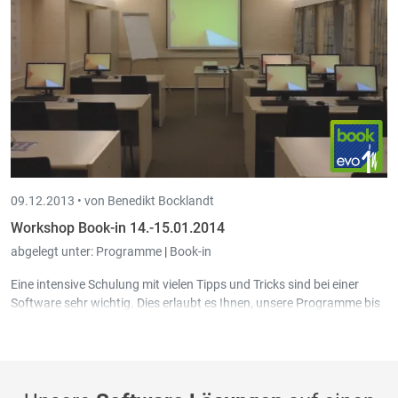
09.12.2013 •
von Benedikt Bocklandt
Workshop Book-in 14.-15.01.2014
abgelegt unter:
Programme
|
Book-in
Eine intensive Schulung mit vielen Tipps und Tricks sind bei einer
Software sehr wichtig. Dies erlaubt es Ihnen, unsere Programme bis
ins Detail kennen zu lernen und ein Maximum herauszuholen.
Am 14. und 15. Januar 2014 findet im Schulungsraum von Intec in
Sankt Vith ein Book-in Workshop in deutscher Sprache statt. Jeder
Teilnehmer arbeitet an einem eigenen PC.