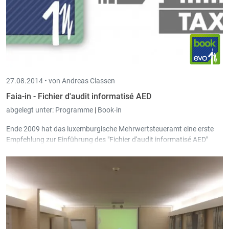
27.08.2014 •
von Andreas Classen
Faia-in - Fichier d'audit informatisé AED
abgelegt unter:
Programme
|
Book-in
Ende 2009 hat das luxemburgische Mehrwertsteueramt eine erste
Empfehlung zur Einführung des "Fichier d'audit informatisé AED"
(FAIA) veröffentlicht. Eine FAIA ist eine standardisierte, strukturierte
Datei die dazu dient den Datenaustausch zwischen den EDV
Systemen von Steuerpflichtigen und dem Mehrwertsteueramt zu
vereinfachen. Die Einführung von FAIA dient der grundlegenden
Modernisierung von Mehrwertsteuerkontrollen in Luxemburg.