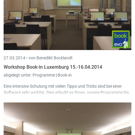
27.03.2014 •
von Benedikt Bocklandt
Workshop Book-in Luxemburg 15.-16.04.2014
abgelegt unter:
Programme
|
Book-in
Eine intensive Schulung mit vielen Tipps und Tricks sind bei einer
Software sehr wichtig. Dies erlaubt es Ihnen, unsere Programme bis
ins Detail kennen zu lernen und ein Maximum herauszuholen.
Am 15. und 16. April 2014 findet im Schulungsraum von Intec in
Sankt Vith ein Book-in Luxemburg Workshop in deutscher Sprache
statt. Jeder Teilnehmer arbeitet an einem eigenen PC.