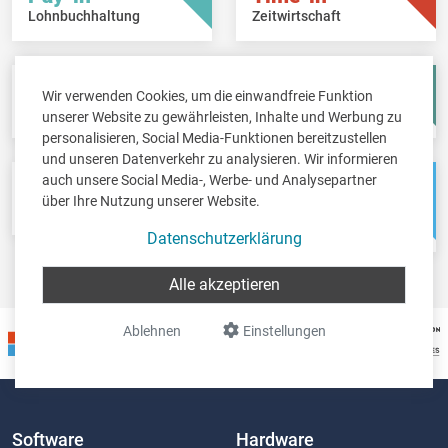
Lohnbuchhaltung
Zeitwirtschaft
Fisc-in
Account-in
Wir verwenden Cookies, um die einwandfreie Funktion
Steuererklärungen
Jahresabschlüsse
unserer Website zu gewährleisten, Inhalte und Werbung zu
personalisieren, Social Media-Funktionen bereitzustellen
und unseren Datenverkehr zu analysieren. Wir informieren
auch unsere Social Media-, Werbe- und Analysepartner
Pos-in
Net-in
über Ihre Nutzung unserer Website.
Kassensystem
Webshops &
Weblösungen
Datenschutzerklärung
Alle akzeptieren
Ablehnen
Einstellungen
Software
Hardware