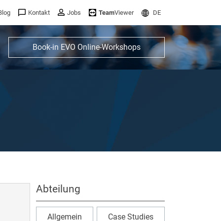
Blog
Kontakt
Jobs
Team
Viewer
DE
Book-in EVO Online-Workshops
Abteilung
Allgemein
Case Studies