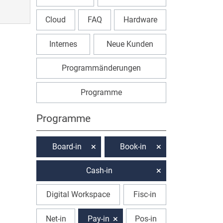
Cloud
FAQ
Hardware
Internes
Neue Kunden
Programmänderungen
Programme
Programme
Board-in
Book-in
Cash-in
Digital Workspace
Fisc-in
Net-in
Pay-in
Pos-in