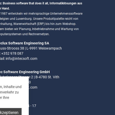
c: Business software that does it all, Informatiklösungen aus
r Hand.
t 1987 entwickeln wir mehrsprachige Unternehmenssoftware
 Belgien und Luxemburg. Unsere Produktpalette reicht von
hhaltung, Warenwirtschaft (ERP) bis hin zum Webshop.
em bieten wir Planung, Inbetriebnahme und Wartung von
putersystemen und Rechnernetzen.
eclux Software Engineering SA
uss-Strooss 38 | L-9991 Weiswampach
.: +352 978 087
ail:
info@intecsoft.com
ec Software Engineering GmbH
el-Ardennen Strasse 2 | B-4780 St. Vith
.: +32 (0)80 280 080
n, Inhalte und
ail:
info@intecsoft.com
enverkehr zu
r Ihre
ozeiten:
- Do: 8 - 12 Uhr | 14 - 17
akzeptieren