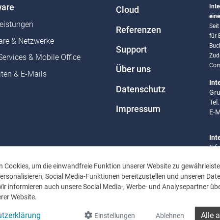
are
Inte
Cloud
eine
leistungen
Sei
Referenzen
für
re & Netzwerke
Buc
Support
Zud
Services & Mobile Office
Com
Über uns
ten & E-Mails
Int
Datenschutz
Gru
Tel
Impressum
E-M
Int
Eif
Tel
 Cookies, um die einwandfreie Funktion unserer Website zu gewährleiste
E-M
rsonalisieren, Social Media-Funktionen bereitzustellen und unseren Dat
Wir informieren auch unsere Social Media-, Werbe- und Analysepartner übe
Bür
rer Website.
Mo 
Uhr
tzerklärung
Alle 
Einstellungen
Ablehnen