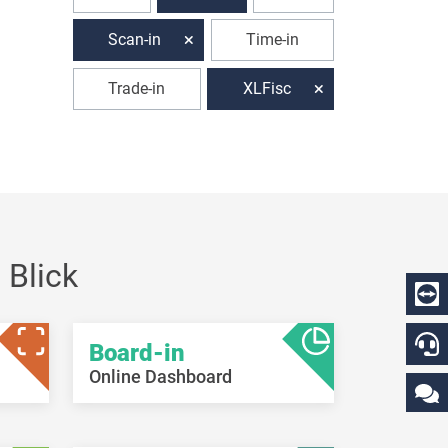
Scan-in
Time-in
Trade-in
XLFisc
 Blick
Board-in
Online Dashboard