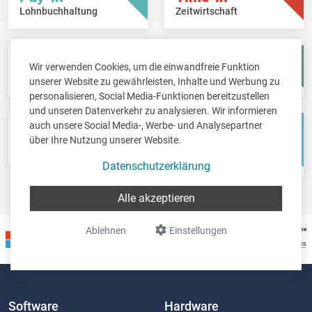
Lohnbuchhaltung
Zeitwirtschaft
Fisc-in
Account-in
Wir verwenden Cookies, um die einwandfreie Funktion
Steuererklärungen
Jahresabschlüsse
unserer Website zu gewährleisten, Inhalte und Werbung zu
personalisieren, Social Media-Funktionen bereitzustellen
und unseren Datenverkehr zu analysieren. Wir informieren
auch unsere Social Media-, Werbe- und Analysepartner
Pos-in
Net-in
über Ihre Nutzung unserer Website.
Kassensystem
Webshops &
Weblösungen
Datenschutzerklärung
Alle akzeptieren
Ablehnen
Einstellungen
Software
Hardware