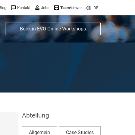
Blog
Kontakt
Jobs
Team
Viewer
DE
Book-in EVO Online-Workshops
Abteilung
Allgemein
Case Studies