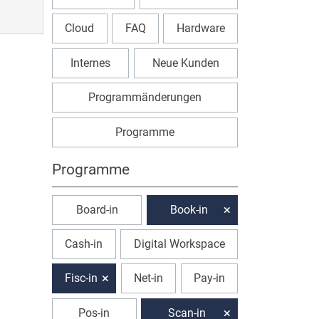
Cloud
FAQ
Hardware
Internes
Neue Kunden
Programmänderungen
Programme
Programme
Board-in
Book-in
Cash-in
Digital Workspace
Fisc-in
Net-in
Pay-in
Pos-in
Scan-in