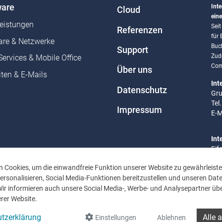
are
Inte
Cloud
eine
leistungen
Sei
Referenzen
für
re & Netzwerke
Buc
Support
Zud
Services & Mobile Office
Com
Über uns
ten & E-Mails
Int
Datenschutz
Gru
Tel
Impressum
E-M
Int
Eif
Tel
 Cookies, um die einwandfreie Funktion unserer Website zu gewährleiste
E-M
rsonalisieren, Social Media-Funktionen bereitzustellen und unseren Dat
Wir informieren auch unsere Social Media-, Werbe- und Analysepartner übe
Bür
rer Website.
Mo 
Uhr
tzerklärung
Alle 
Einstellungen
Ablehnen