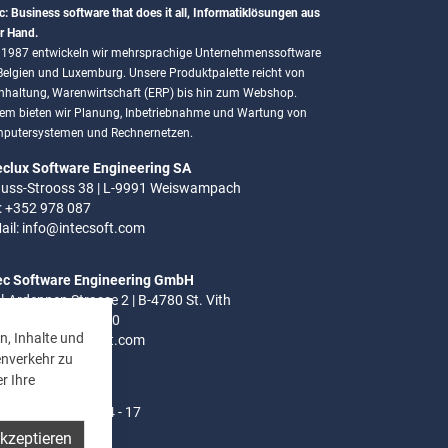
c: Business software that does it all, Informatiklösungen aus
r Hand.
t 1987 entwickeln wir mehrsprachige Unternehmenssoftware
 Belgien und Luxemburg. Unsere Produktpalette reicht von
hhaltung, Warenwirtschaft (ERP) bis hin zum Webshop.
em bieten wir Planung, Inbetriebnahme und Wartung von
putersystemen und Rechnernetzen.
eclux Software Engineering SA
uss-Strooss 38 | L-9991 Weiswampach
.: +352 978 087
ail:
info@intecsoft.com
ec Software Engineering GmbH
el-Ardennen Strasse 2 | B-4780 St. Vith
.: +32 (0)80 280 080
n, Inhalte und
ail:
info@intecsoft.com
enverkehr zu
r Ihre
ozeiten:
- Do: 8 - 12 Uhr | 14 - 17
akzeptieren