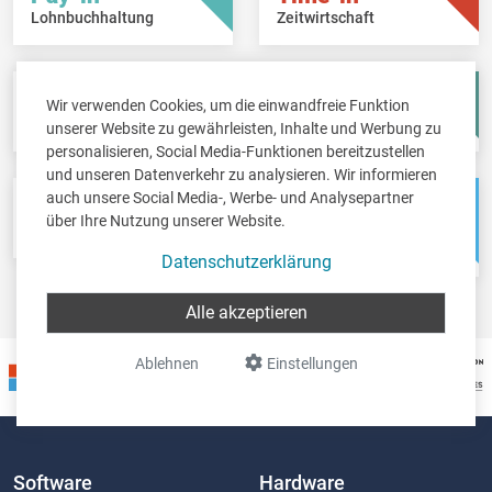
Lohnbuchhaltung
Zeitwirtschaft
Fisc-in
Account-in
Wir verwenden Cookies, um die einwandfreie Funktion
Steuererklärungen
Jahresabschlüsse
unserer Website zu gewährleisten, Inhalte und Werbung zu
personalisieren, Social Media-Funktionen bereitzustellen
und unseren Datenverkehr zu analysieren. Wir informieren
auch unsere Social Media-, Werbe- und Analysepartner
Pos-in
Net-in
über Ihre Nutzung unserer Website.
Kassensystem
Webshops &
Weblösungen
Datenschutzerklärung
Alle akzeptieren
Ablehnen
Einstellungen
Software
Hardware