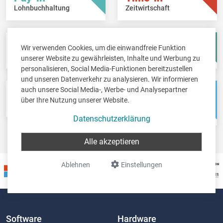
Lohnbuchhaltung
Zeitwirtschaft
Fisc-in
Account-in
Wir verwenden Cookies, um die einwandfreie Funktion
Steuererklärungen
Jahresabschlüsse
unserer Website zu gewährleisten, Inhalte und Werbung zu
personalisieren, Social Media-Funktionen bereitzustellen
und unseren Datenverkehr zu analysieren. Wir informieren
auch unsere Social Media-, Werbe- und Analysepartner
Pos-in
Net-in
über Ihre Nutzung unserer Website.
Kassensystem
Webshops &
Weblösungen
Datenschutzerklärung
Alle akzeptieren
Ablehnen
Einstellungen
Software
Hardware