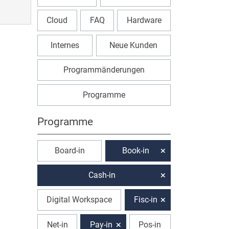
Cloud
FAQ
Hardware
Internes
Neue Kunden
Programmänderungen
Programme
Programme
Board-in
Book-in
Cash-in
Digital Workspace
Fisc-in
Net-in
Pay-in
Pos-in