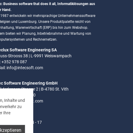
c: Business software that does it all, Informatiklösungen aus
r Hand.
t 1987 entwickeln wir mehrsprachige Unternehmenssoftware
 Belgien und Luxemburg. Unsere Produktpalette reicht von
hhaltung, Warenwirtschaft (ERP) bis hin zum Webshop.
em bieten wir Planung, Inbetriebnahme und Wartung von
putersystemen und Rechnernetzen.
eclux Software Engineering SA
uss-Strooss 38 | L-9991 Weiswampach
.: +352 978 087
ail:
info@intecsoft.com
ec Software Engineering GmbH
el-Ardennen Strasse 2 | B-4780 St. Vith
.: +32 (0)80 280 080
n, Inhalte und
ail:
info@intecsoft.com
enverkehr zu
r Ihre
ozeiten:
- Do: 8 - 12 Uhr | 14 - 17
akzeptieren