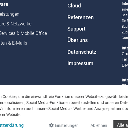
are
Inte
Cloud
eine
leistungen
Sei
Referenzen
für
re & Netzwerke
Buc
Support
Zud
Services & Mobile Office
Com
Über uns
ten & E-Mails
Int
Datenschutz
Gru
Tel
Impressum
E-M
Int
Eif
Tel
 Cookies, um die einwandfreie Funktion unserer Website zu gewährleiste
E-M
rsonalisieren, Social Media-Funktionen bereitzustellen und unseren Dat
Wir informieren auch unsere Social Media-, Werbe- und Analysepartner übe
Bür
rer Website.
Mo 
Uhr
tzerklärung
Alle 
Einstellungen
Ablehnen