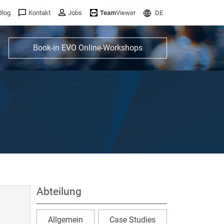
Blog
Kontakt
Jobs
Team
Viewer
DE
Book-in EVO Online-Workshops
Abteilung
Allgemein
Case Studies