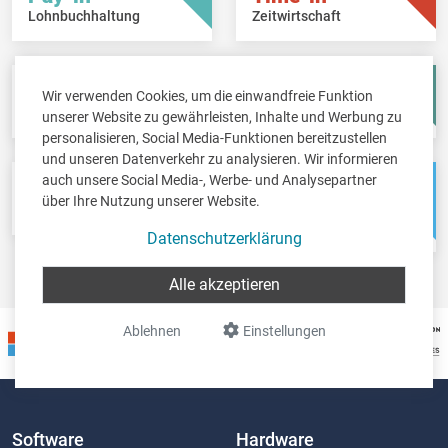
Lohnbuchhaltung
Zeitwirtschaft
Fisc-in
Account-in
Wir verwenden Cookies, um die einwandfreie Funktion
Steuererklärungen
Jahresabschlüsse
unserer Website zu gewährleisten, Inhalte und Werbung zu
personalisieren, Social Media-Funktionen bereitzustellen
und unseren Datenverkehr zu analysieren. Wir informieren
auch unsere Social Media-, Werbe- und Analysepartner
Pos-in
Net-in
über Ihre Nutzung unserer Website.
Kassensystem
Webshops &
Weblösungen
Datenschutzerklärung
Alle akzeptieren
Ablehnen
Einstellungen
Software
Hardware