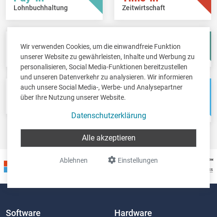
Lohnbuchhaltung
Zeitwirtschaft
Fisc-in
Account-in
Wir verwenden Cookies, um die einwandfreie Funktion
Steuererklärungen
Jahresabschlüsse
unserer Website zu gewährleisten, Inhalte und Werbung zu
personalisieren, Social Media-Funktionen bereitzustellen
und unseren Datenverkehr zu analysieren. Wir informieren
auch unsere Social Media-, Werbe- und Analysepartner
Pos-in
Net-in
über Ihre Nutzung unserer Website.
Kassensystem
Webshops &
Weblösungen
Datenschutzerklärung
Alle akzeptieren
Ablehnen
Einstellungen
Software
Hardware