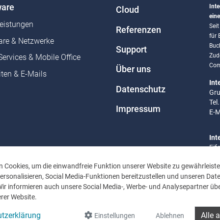
are
Inte
Cloud
eine
leistungen
Sei
Referenzen
für
re & Netzwerke
Buc
Support
Zud
Services & Mobile Office
Com
Über uns
ten & E-Mails
Int
Datenschutz
Gru
Tel
Impressum
E-M
Int
Eif
Tel
 Cookies, um die einwandfreie Funktion unserer Website zu gewährleiste
E-M
rsonalisieren, Social Media-Funktionen bereitzustellen und unseren Dat
Wir informieren auch unsere Social Media-, Werbe- und Analysepartner übe
Bür
rer Website.
Mo 
Uhr
tzerklärung
Alle 
Einstellungen
Ablehnen