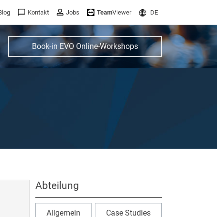
Blog
Kontakt
Jobs
Team
Viewer
DE
Book-in EVO Online-Workshops
Abteilung
Allgemein
Case Studies