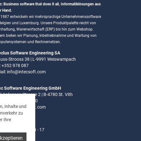
c: Business software that does it all, Informatiklösungen aus
r Hand.
t 1987 entwickeln wir mehrsprachige Unternehmenssoftware
 Belgien und Luxemburg. Unsere Produktpalette reicht von
hhaltung, Warenwirtschaft (ERP) bis hin zum Webshop.
em bieten wir Planung, Inbetriebnahme und Wartung von
putersystemen und Rechnernetzen.
eclux Software Engineering SA
uss-Strooss 38 | L-9991 Weiswampach
.: +352 978 087
ail:
info@intecsoft.com
ec Software Engineering GmbH
el-Ardennen Strasse 2 | B-4780 St. Vith
.: +32 (0)80 280 080
n, Inhalte und
ail:
info@intecsoft.com
enverkehr zu
r Ihre
ozeiten:
- Do: 8 - 12 Uhr | 14 - 17
akzeptieren