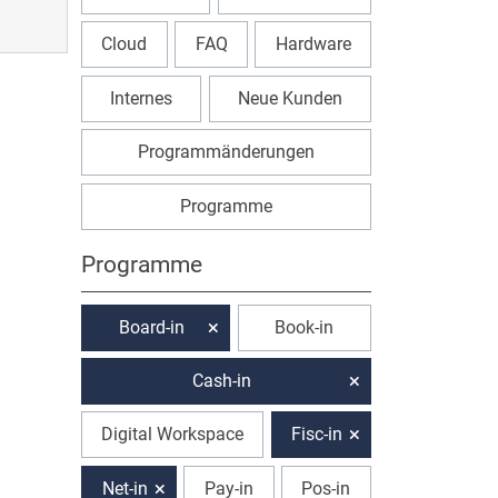
Cloud
FAQ
Hardware
Internes
Neue Kunden
Programmänderungen
Programme
Programme
Board-in
Book-in
Cash-in
Digital Workspace
Fisc-in
Net-in
Pay-in
Pos-in