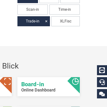
Scan-in
Time-in
Trade-in
XLFisc
 Blick
Board-in
Online Dashboard