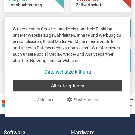
Lohnbuchhaltung
Zeitwirtschaft
Fisc-in
Account-in
Wir verwenden Cookies, um die einwandfreie Funktion
Steuererklärungen
Jahresabschlüsse
unserer Website zu gewährleisten, Inhalte und Werbung zu
personalisieren, Social Media-Funktionen bereitzustellen
und unseren Datenverkehr zu analysieren. Wir informieren
auch unsere Social Media-, Werbe- und Analysepartner
Pos-in
Net-in
über Ihre Nutzung unserer Website.
Kassensystem
Webshops &
Weblösungen
Datenschutzerklärung
Alle akzeptieren
Ablehnen
Einstellungen
Software
Hardware