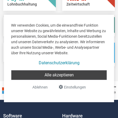
Lohnbuchhaltung
Zeitwirtschaft
Fisc-in
Account-in
Wir verwenden Cookies, um die einwandfreie Funktion
Steuererklärungen
Jahresabschlüsse
unserer Website zu gewährleisten, Inhalte und Werbung zu
personalisieren, Social Media-Funktionen bereitzustellen
und unseren Datenverkehr zu analysieren. Wir informieren
auch unsere Social Media-, Werbe- und Analysepartner
Pos-in
Net-in
über Ihre Nutzung unserer Website.
Kassensystem
Webshops &
Weblösungen
Datenschutzerklärung
Alle akzeptieren
Ablehnen
Einstellungen
Software
Hardware