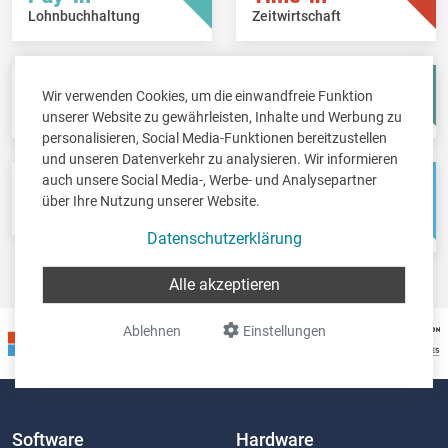
Lohnbuchhaltung
Zeitwirtschaft
Fisc-in
Account-in
Wir verwenden Cookies, um die einwandfreie Funktion
Steuererklärungen
Jahresabschlüsse
unserer Website zu gewährleisten, Inhalte und Werbung zu
personalisieren, Social Media-Funktionen bereitzustellen
und unseren Datenverkehr zu analysieren. Wir informieren
auch unsere Social Media-, Werbe- und Analysepartner
Pos-in
Net-in
über Ihre Nutzung unserer Website.
Kassensystem
Webshops &
Weblösungen
Datenschutzerklärung
Alle akzeptieren
Ablehnen
Einstellungen
Software
Hardware