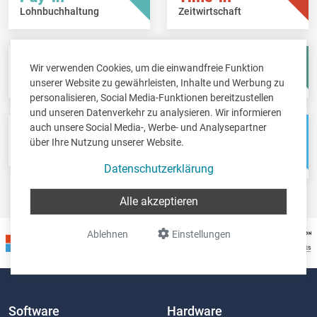
Lohnbuchhaltung
Zeitwirtschaft
Fisc-in
Account-in
Wir verwenden Cookies, um die einwandfreie Funktion
Steuererklärungen
Jahresabschlüsse
unserer Website zu gewährleisten, Inhalte und Werbung zu
personalisieren, Social Media-Funktionen bereitzustellen
und unseren Datenverkehr zu analysieren. Wir informieren
auch unsere Social Media-, Werbe- und Analysepartner
Pos-in
Net-in
über Ihre Nutzung unserer Website.
Kassensystem
Webshops &
Weblösungen
Datenschutzerklärung
Alle akzeptieren
Ablehnen
Einstellungen
Software
Hardware