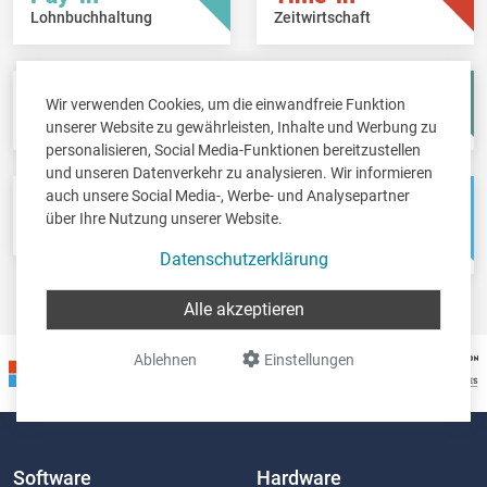
Lohnbuchhaltung
Zeitwirtschaft
Fisc-in
Account-in
Wir verwenden Cookies, um die einwandfreie Funktion
Steuererklärungen
Jahresabschlüsse
unserer Website zu gewährleisten, Inhalte und Werbung zu
personalisieren, Social Media-Funktionen bereitzustellen
und unseren Datenverkehr zu analysieren. Wir informieren
auch unsere Social Media-, Werbe- und Analysepartner
Pos-in
Net-in
über Ihre Nutzung unserer Website.
Kassensystem
Webshops &
Weblösungen
Datenschutzerklärung
Alle akzeptieren
Ablehnen
Einstellungen
Software
Hardware