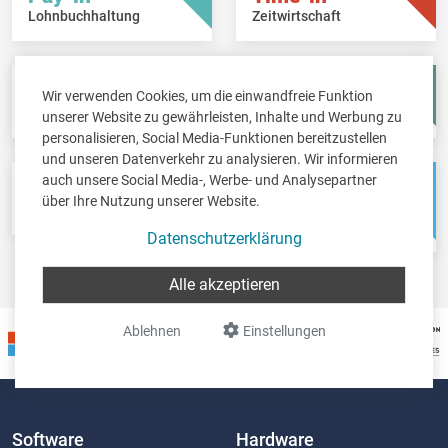
Lohnbuchhaltung
Zeitwirtschaft
Fisc-in
Account-in
Wir verwenden Cookies, um die einwandfreie Funktion
Steuererklärungen
Jahresabschlüsse
unserer Website zu gewährleisten, Inhalte und Werbung zu
personalisieren, Social Media-Funktionen bereitzustellen
und unseren Datenverkehr zu analysieren. Wir informieren
auch unsere Social Media-, Werbe- und Analysepartner
Pos-in
Net-in
über Ihre Nutzung unserer Website.
Kassensystem
Webshops &
Weblösungen
Datenschutzerklärung
Alle akzeptieren
Ablehnen
Einstellungen
Software
Hardware