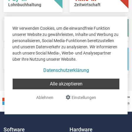
Lohnbuchhaltung
Zeitwirtschaft
Fisc-in
Account-in
Wir verwenden Cookies, um die einwandfreie Funktion
Steuererklärungen
Jahresabschlüsse
unserer Website zu gewährleisten, Inhalte und Werbung zu
personalisieren, Social Media-Funktionen bereitzustellen
und unseren Datenverkehr zu analysieren. Wir informieren
auch unsere Social Media-, Werbe- und Analysepartner
Pos-in
Net-in
über Ihre Nutzung unserer Website.
Kassensystem
Webshops &
Weblösungen
Datenschutzerklärung
Alle akzeptieren
Ablehnen
Einstellungen
Software
Hardware