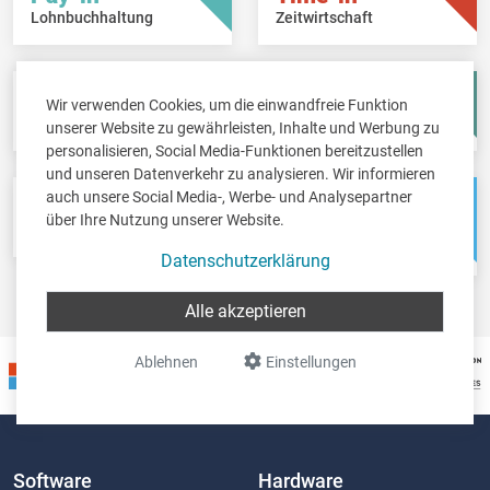
Lohnbuchhaltung
Zeitwirtschaft
Fisc-in
Account-in
Wir verwenden Cookies, um die einwandfreie Funktion
Steuererklärungen
Jahresabschlüsse
unserer Website zu gewährleisten, Inhalte und Werbung zu
personalisieren, Social Media-Funktionen bereitzustellen
und unseren Datenverkehr zu analysieren. Wir informieren
auch unsere Social Media-, Werbe- und Analysepartner
Pos-in
Net-in
über Ihre Nutzung unserer Website.
Kassensystem
Webshops &
Weblösungen
Datenschutzerklärung
Alle akzeptieren
Ablehnen
Einstellungen
Software
Hardware