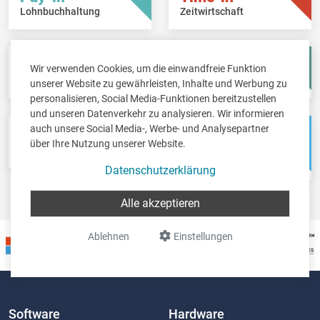
Lohnbuchhaltung
Zeitwirtschaft
Fisc-in
Account-in
Wir verwenden Cookies, um die einwandfreie Funktion
Steuererklärungen
Jahresabschlüsse
unserer Website zu gewährleisten, Inhalte und Werbung zu
personalisieren, Social Media-Funktionen bereitzustellen
und unseren Datenverkehr zu analysieren. Wir informieren
auch unsere Social Media-, Werbe- und Analysepartner
Pos-in
Net-in
über Ihre Nutzung unserer Website.
Kassensystem
Webshops &
Weblösungen
Datenschutzerklärung
Alle akzeptieren
Ablehnen
Einstellungen
Software
Hardware