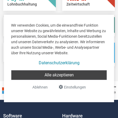
Lohnbuchhaltung
Zeitwirtschaft
Fisc-in
Account-in
Wir verwenden Cookies, um die einwandfreie Funktion
Steuererklärungen
Jahresabschlüsse
unserer Website zu gewährleisten, Inhalte und Werbung zu
personalisieren, Social Media-Funktionen bereitzustellen
und unseren Datenverkehr zu analysieren. Wir informieren
auch unsere Social Media-, Werbe- und Analysepartner
Pos-in
Net-in
über Ihre Nutzung unserer Website.
Kassensystem
Webshops &
Weblösungen
Datenschutzerklärung
Alle akzeptieren
Ablehnen
Einstellungen
Software
Hardware