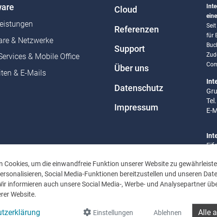
are
Inte
Cloud
eine
leistungen
Sei
Referenzen
für
re & Netzwerke
Buc
Support
Zud
Services & Mobile Office
Com
Über uns
ten & E-Mails
Int
Datenschutz
Gru
Tel
Impressum
E-M
Int
Eif
Tel
 Cookies, um die einwandfreie Funktion unserer Website zu gewährleiste
E-M
rsonalisieren, Social Media-Funktionen bereitzustellen und unseren Dat
Wir informieren auch unsere Social Media-, Werbe- und Analysepartner übe
Bür
rer Website.
Mo 
Uhr
tzerklärung
Alle 
Einstellungen
Ablehnen