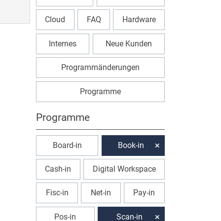
Cloud
FAQ
Hardware
Internes
Neue Kunden
Programmänderungen
Programme
Programme
Board-in
Book-in
Cash-in
Digital Workspace
Fisc-in
Net-in
Pay-in
Pos-in
Scan-in