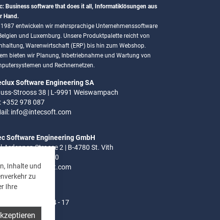
c: Business software that does it all, Informatiklösungen aus
r Hand.
t 1987 entwickeln wir mehrsprachige Unternehmenssoftware
 Belgien und Luxemburg. Unsere Produktpalette reicht von
hhaltung, Warenwirtschaft (ERP) bis hin zum Webshop.
em bieten wir Planung, Inbetriebnahme und Wartung von
putersystemen und Rechnernetzen.
eclux Software Engineering SA
uss-Strooss 38 | L-9991 Weiswampach
.: +352 978 087
ail:
info@intecsoft.com
ec Software Engineering GmbH
el-Ardennen Strasse 2 | B-4780 St. Vith
.: +32 (0)80 280 080
n, Inhalte und
ail:
info@intecsoft.com
enverkehr zu
r Ihre
ozeiten:
- Do: 8 - 12 Uhr | 14 - 17
akzeptieren