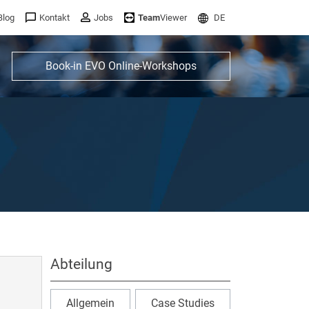
Blog
Kontakt
Jobs
Team
Viewer
DE
Book-in EVO Online-Workshops
Abteilung
Allgemein
Case Studies