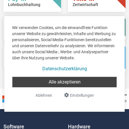
Lohnbuchhaltung
Zeitwirtschaft
Fisc-in
Account-in
Wir verwenden Cookies, um die einwandfreie Funktion
Steuererklärungen
Jahresabschlüsse
unserer Website zu gewährleisten, Inhalte und Werbung zu
personalisieren, Social Media-Funktionen bereitzustellen
und unseren Datenverkehr zu analysieren. Wir informieren
auch unsere Social Media-, Werbe- und Analysepartner
Pos-in
Net-in
über Ihre Nutzung unserer Website.
Kassensystem
Webshops &
Weblösungen
Datenschutzerklärung
Alle akzeptieren
Ablehnen
Einstellungen
Software
Hardware