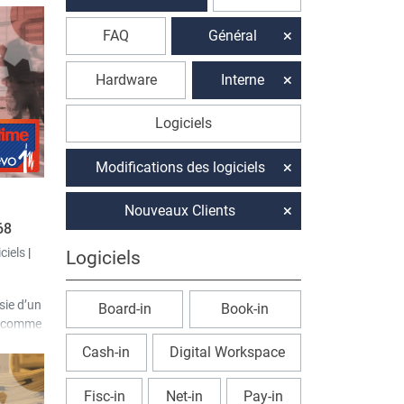
FAQ
Général
Hardware
Interne
Logiciels
Modifications des logiciels
Nouveaux Clients
68
iciels
|
Logiciels
sie d’un
Board-in
Book-in
ée comme
 dans
Cash-in
Digital Workspace
t de
Fisc-in
Net-in
Pay-in
 ayant