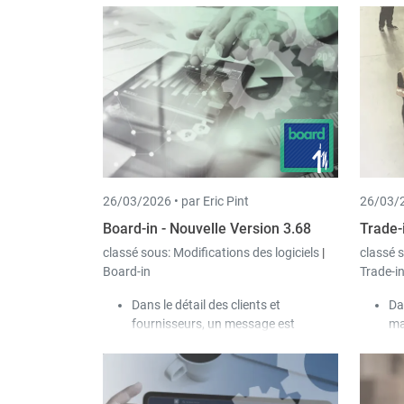
26/03/2026 •
par Eric Pint
26/03/2
Board-in - Nouvelle Version 3.68
Trade-
classé sous:
Modifications des logiciels
|
classé 
Board-in
Trade-i
Dans le détail des clients et
Da
fournisseurs, un message est
ma
désormais affiché lorsque la devise
su
du client ou du fournisseur diffère de
celle de la société.