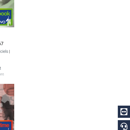
ook-in,
il est
67
iciels
|
t
des
 de vente
(DWS)
ptes,
 les
es
ients