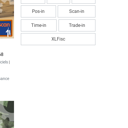
ojet est
Pos-in
Scan-in
plication
Time-in
Trade-in
être
jets et
XLFisc
68
iciels
|
sance
st
e le
ing
.
es