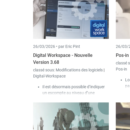
26/03/2026 •
par Eric Pint
26/03/2
Digital Workspace - Nouvelle
Pos-in
Version 3.68
classé 
Pos-in
classé sous:
Modifications des logiciels
|
Digital-Workspace
Lo
pa
Il est désormais possible d’indiquer
dé
un escompte au niveau d’une
an
facture.
Via
Il est désormais possible d’ajouter
es
des pièces jointes à un document via
à 
la sélection de fichiers ou par glisser-
no
déposer. Les conditions générales de
Ce
ventes (CGV) ou autres documents