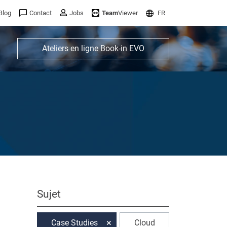
Blog
Contact
Jobs
Team
Viewer
FR
Ateliers en ligne Book-in EVO
Sujet
Case Studies
Cloud