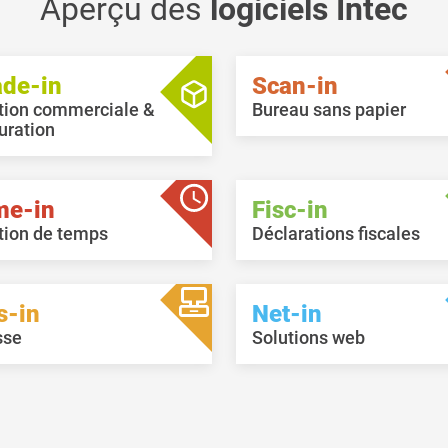
Aperçu des
logiciels Intec
signalétique des employés (o
Droit aux congés »).
ade-in
Scan-in
tion commerciale &
Bureau sans papier
uration
me-in
Fisc-in
tion de temps
Déclarations fiscales
s-in
Net-in
sse
Solutions web