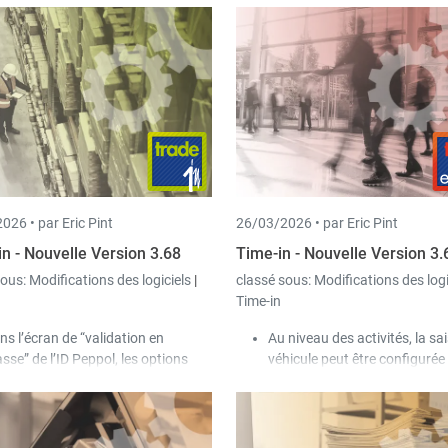
026 •
par Eric Pint
26/03/2026 •
par Eric Pint
in - Nouvelle Version 3.68
Time-in - Nouvelle Version 3.
sous:
Modifications des logiciels
|
classé sous:
Modifications des log
n
Time-in
ns l’écran de “validation en
Au niveau des activités, la sai
sse” de l’ID Peppol, les options
véhicule peut être configur
ivantes ont été ajoutées :
champ autorisé / obligatoire
Afficher uniquement les clients
l’écran des temps de travail e
avec une ID Peppol erronée.
pointage.
Corriger les paramètres pour les
Dans les projets, l’utilisateur