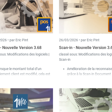
clients Peppol déjà existants.
créé / modifié en dernier le pr
enregistré avec la date
correspondante.
Sur les appareils mobiles (ap
Time-in), un filtre global peut 
défini pour les clients, les pro
les activités.
026 •
par Eric Pint
26/03/2026 •
par Eric Pint
 - Nouvelle Version 3.68
Scan-in - Nouvelle Version 3.
sous:
Modifications des logiciels
|
classé sous:
Modifications des log
Scan-in
rsque le montant total d’un
Amélioration de la reconnais
iement client est modifié, cela est
grâce à la Scan-in Document
sormais enregistré comme une
Intelligence (IA). En outre, il e
omalie.
maintenant possible d'extrair
 les droits utilisateurs Cash-in, il
montant de la TVA.
t possible d’autoriser un utilisateur
Prise en charge étendue de la
ignorer le paramètre Trade-in « prix
réception de factures selfbill
n modifiable » de l’article.
(auto-facturation) via Peppol
rtains terminaux de paiement
Lors du transfert interactif d