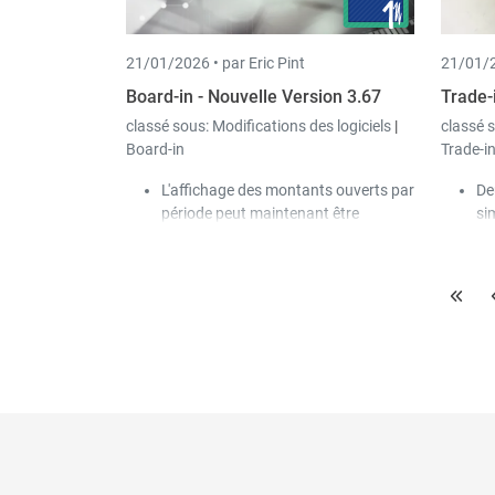
document, permettant de
télécharger directement le
21/01/2026 •
par Eric Pint
21/01/2
fichier.
Board-in - Nouvelle Version 3.67
Trade-
classé sous:
Modifications des logiciels
|
classé 
Board-in
Trade-i
L'affichage des montants ouverts par
De
période peut maintenant être
sim
configuré dans Book-in. Les valeurs
aj
par défaut sont 31 et 62 jours.
Le
Il est désormais possible d'introduire
Pe
un niveau supplémentaire dans le
Ai
compte de résultat (dans le cas d'un
Da
schéma de bilan) avec un plan
Gé
comptable analytique.
dé
qu
cl
dé
sy