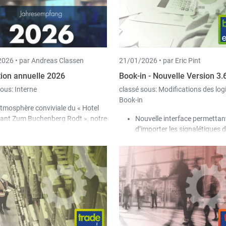
priment un ticket de clôture de
opérations financières vers B
isse. Cette option peut désormais
le transfert des lignes de déta
re désactivée.
désormais pris en charge.
026 •
par Andreas Classen
21/01/2026 •
par Eric Pint
ion annuelle 2026
Book-in - Nouvelle Version 3.
sous:
Interne
classé sous:
Modifications des log
Book-in
atmosphère conviviale du « Hotel
ant Zum Buchenberg Rodt », notre
Nouvelle interface permettan
n annuelle 2026 a eu lieu à la fin
d’importer les signalétiques 
de janvier.
clients ainsi que les factures
depuis le
Digital Workspace 
vers Book-in Evo.
Dans la signalétique des com
une couleur peut être définie ;
comptes sont affichés dans l
financiers avec la couleur
correspondante.
Les lots des domiciliations cl