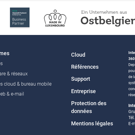
èmes
Inte
Cloud
360
es
Depu
Références
pou
re & réseaux
de l
Support
sys
es cloud & bureau mobile
conc
Entreprise
web & e-mail
rés
Protection des
Int
données
Gru
Tél
Mentions légales
E-m